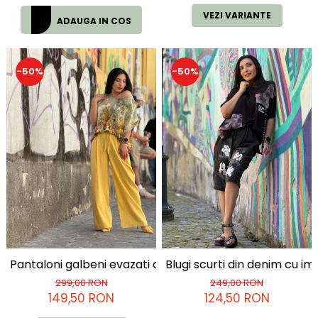
VEZI VARIANTE
ADAUGA IN COS
-50%
-50%
Pantaloni galbeni evazati cu cordon in talie
Blugi scurti din denim cu 
299,00 RON
249,00 RON
149,50 RON
124,50 RON