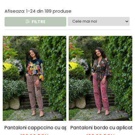
Costume de baie
Afiseaza:
1-
24
din
189
produse
FILTRE
Pantaloni cappccino cu aplicatii decorative si snur in ta
Pantaloni bordo cu aplicatii 