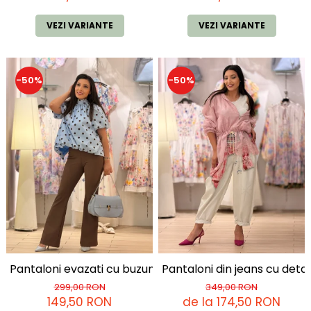
VEZI VARIANTE
VEZI VARIANTE
-50%
-50%
Pantaloni evazati cu buzunare la spate
Pantaloni din jeans cu detal
299,00 RON
349,00 RON
149,50 RON
de la 174,50 RON