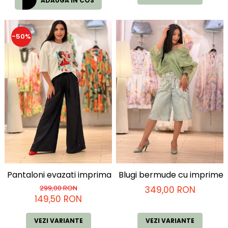
ADAUGA IN COS
-50%
Pantaloni evazati imprimati cu nasturi in partea de jos
Blugi bermude cu imprimeu 
299,00 RON
349,00 RON
149,50 RON
VEZI VARIANTE
VEZI VARIANTE