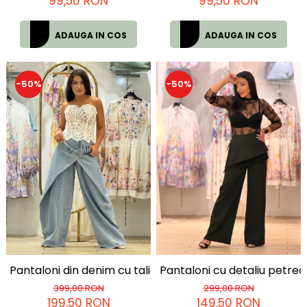
99,50 RON
99,50 RON
ADAUGA IN COS
ADAUGA IN COS
-50%
-50%
Pantaloni din denim cu talie asimetrica si design mode
Pantaloni cu detaliu petrec
399,00 RON
299,00 RON
199,50 RON
149,50 RON