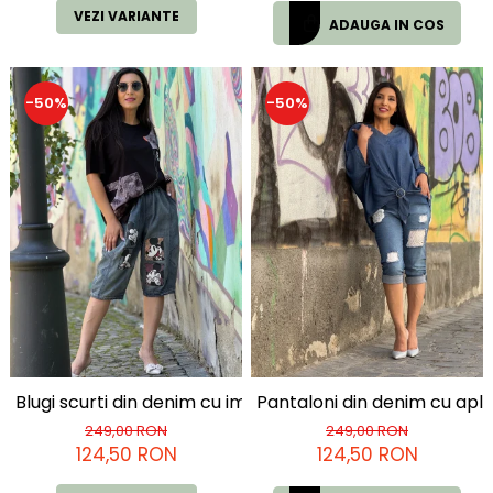
VEZI VARIANTE
ADAUGA IN COS
-50%
-50%
Blugi scurti din denim cu imprimeu Mickey Mouse
Pantaloni din denim cu aplic
249,00 RON
249,00 RON
124,50 RON
124,50 RON