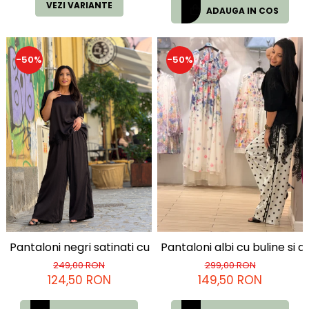
VEZI VARIANTE
ADAUGA IN COS
-50%
-50%
Pantaloni negri satinati cu dantela aplicata
Pantaloni albi cu buline si d
249,00 RON
299,00 RON
124,50 RON
149,50 RON