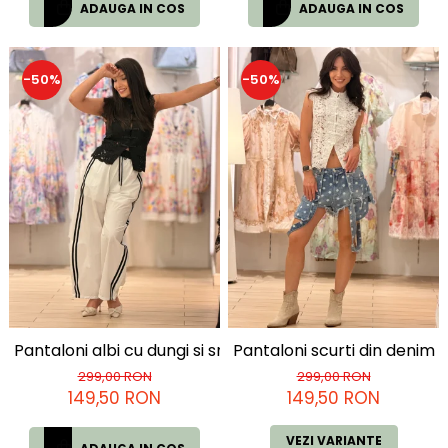
ADAUGA IN COS
ADAUGA IN COS
-50%
-50%
Pantaloni albi cu dungi si snur in talie
Pantaloni scurti din denim c
299,00 RON
299,00 RON
149,50 RON
149,50 RON
VEZI VARIANTE