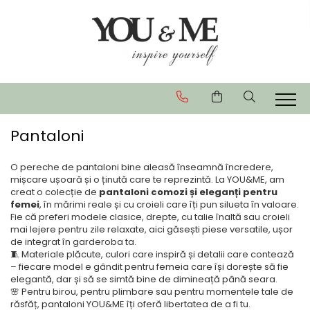
Imbracaminte de dama
Accesorii de dama
Bluze si camasi
Genti
Pantaloni
Esarfe
Geci si jachete
Coliere si brose
Pantaloni
Rochii de zi
Rochii de eveniment
O pereche de pantaloni bine aleasă înseamnă încredere,
mișcare ușoară și o ținută care te reprezintă. La YOU&ME, am
Compleuri si costume
creat o colecție de
pantaloni comozi și eleganți pentru
Salopete
femei
, în mărimi reale și cu croieli care îți pun silueta în valoare.
Fie că preferi modele clasice, drepte, cu talie înaltă sau croieli
Tricouri si topuri
mai lejere pentru zile relaxate, aici găsești piese versatile, ușor
de integrat în garderoba ta.
Fuste
🧵 Materiale plăcute, culori care inspiră și detalii care contează
– fiecare model e gândit pentru femeia care își dorește să fie
Sacouri
elegantă, dar și să se simtă bine de dimineață până seara.
Vesta
🌸 Pentru birou, pentru plimbare sau pentru momentele tale de
răsfăț, pantaloni YOU&ME îți oferă libertatea de a fi tu.