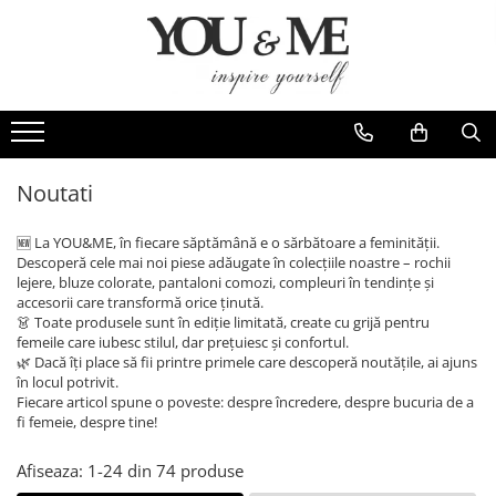
Imbracaminte de dama
Accesorii de dama
Bluze si camasi
Genti
Pantaloni
Esarfe
Geci si jachete
Coliere si brose
Noutati
Rochii de zi
🆕 La YOU&ME, în fiecare săptămână e o sărbătoare a feminității.
Rochii de eveniment
Descoperă cele mai noi piese adăugate în colecțiile noastre – rochii
lejere, bluze colorate, pantaloni comozi, compleuri în tendințe și
Compleuri si costume
accesorii care transformă orice ținută.
👗 Toate produsele sunt în ediție limitată, create cu grijă pentru
Salopete
femeile care iubesc stilul, dar prețuiesc și confortul.
Tricouri si topuri
🌿 Dacă îți place să fii printre primele care descoperă noutățile, ai ajuns
în locul potrivit.
Fuste
Fiecare articol spune o poveste: despre încredere, despre bucuria de a
fi femeie, despre tine!
Sacouri
Vesta
Afiseaza:
1-
24
din
74
produse