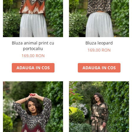
Bluza animal print cu
Bluza leopard
portocaliu
169,00 RON
169,00 RON
ADAUGA IN COS
ADAUGA IN COS