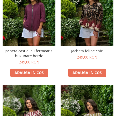
Jacheta casual cu fermoar si
Jacheta feline chic
buzunare bordo
249,00 RON
249,00 RON
ADAUGA IN COS
ADAUGA IN COS