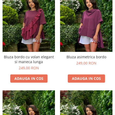
Bluza bordo cu volan elegant
Bluza asimetrica bordo
si maneca lunga
249,00 RON
249,00 RON
ADAUGA IN COS
ADAUGA IN COS