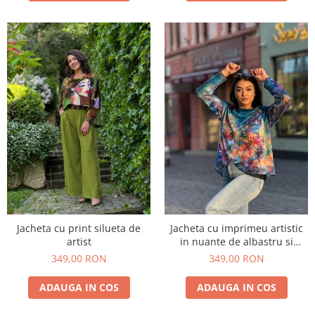
Jacheta cu print silueta de
Jacheta cu imprimeu artistic
artist
in nuante de albastru si
multicolor
349,00 RON
349,00 RON
ADAUGA IN COS
ADAUGA IN COS