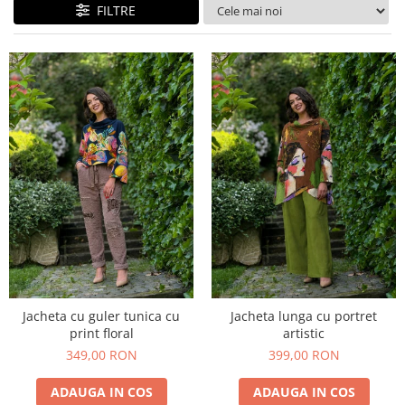
Costume de baie
FILTRE
Jacheta cu guler tunica cu
Jacheta lunga cu portret
print floral
artistic
349,00 RON
399,00 RON
ADAUGA IN COS
ADAUGA IN COS