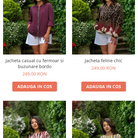
Jacheta casual cu fermoar si
Jacheta feline chic
buzunare bordo
249,00 RON
249,00 RON
ADAUGA IN COS
ADAUGA IN COS