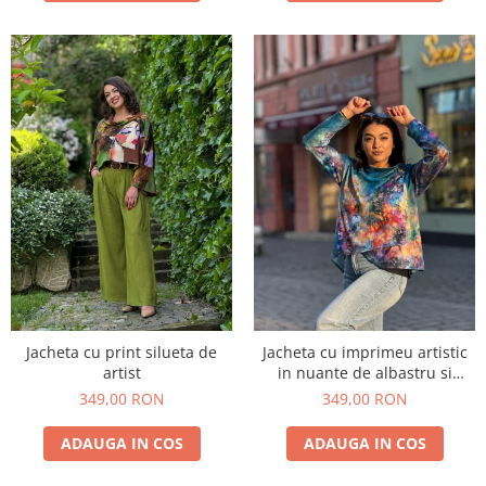
Jacheta cu print silueta de
Jacheta cu imprimeu artistic
artist
in nuante de albastru si
multicolor
349,00 RON
349,00 RON
ADAUGA IN COS
ADAUGA IN COS