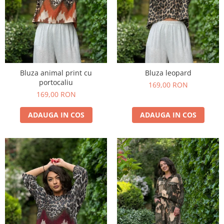
Bluza animal print cu
Bluza leopard
portocaliu
169,00 RON
169,00 RON
ADAUGA IN COS
ADAUGA IN COS