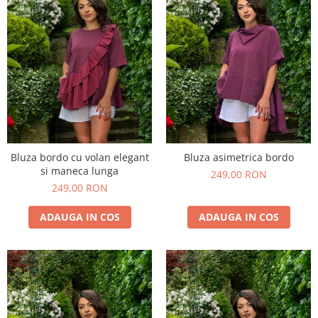
Bluza bordo cu volan elegant
Bluza asimetrica bordo
si maneca lunga
249,00 RON
249,00 RON
ADAUGA IN COS
ADAUGA IN COS