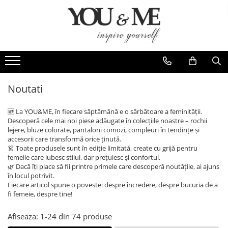
Imbracaminte de dama
Accesorii de dama
Bluze si camasi
Genti
Pantaloni
Esarfe
Geci si jachete
Coliere si brose
Noutati
Rochii de zi
🆕 La YOU&ME, în fiecare săptămână e o sărbătoare a feminității.
Rochii de eveniment
Descoperă cele mai noi piese adăugate în colecțiile noastre – rochii
lejere, bluze colorate, pantaloni comozi, compleuri în tendințe și
Compleuri si costume
accesorii care transformă orice ținută.
👗 Toate produsele sunt în ediție limitată, create cu grijă pentru
Salopete
femeile care iubesc stilul, dar prețuiesc și confortul.
Tricouri si topuri
🌿 Dacă îți place să fii printre primele care descoperă noutățile, ai ajuns
în locul potrivit.
Fuste
Fiecare articol spune o poveste: despre încredere, despre bucuria de a
fi femeie, despre tine!
Sacouri
Vesta
Afiseaza:
1-
24
din
74
produse