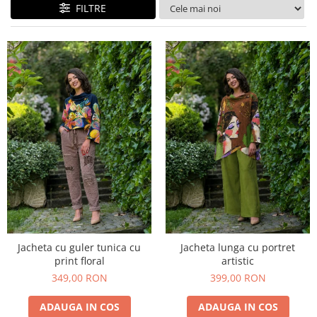
Costume de baie
FILTRE
Jacheta cu guler tunica cu
Jacheta lunga cu portret
print floral
artistic
349,00 RON
399,00 RON
ADAUGA IN COS
ADAUGA IN COS