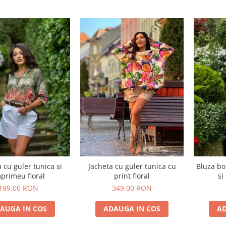
cu guler tunica si
Jacheta cu guler tunica cu
Bluza bo
primeu floral
print floral
si
199,00 RON
349,00 RON
AUGA IN COS
ADAUGA IN COS
AD