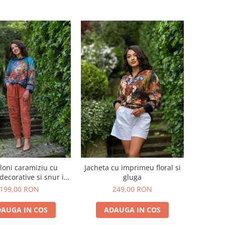
loni caramiziu cu
Jacheta cu imprimeu floral si
 decorative si snur in
gluga
talie
199,00 RON
249,00 RON
AUGA IN COS
ADAUGA IN COS