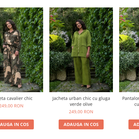
eta cavalier chic
Jacheta urban chic cu gluga
Pantalo
verde olive
cu
249,00 RON
249,00 RON
AUGA IN COS
ADAUGA IN COS
AD