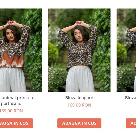
 animal print cu
Bluza leopard
Bluza
portocaliu
169,00 RON
169,00 RON
AUGA IN COS
ADAUGA IN COS
AD