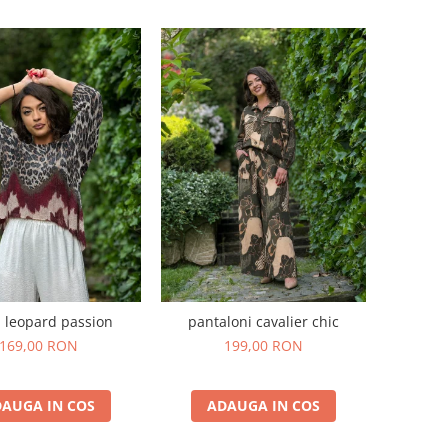
 leopard passion
pantaloni cavalier chic
169,00 RON
199,00 RON
AUGA IN COS
ADAUGA IN COS