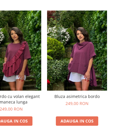
rdo cu volan elegant
Bluza asimetrica bordo
 maneca lunga
249,00 RON
249,00 RON
AUGA IN COS
ADAUGA IN COS