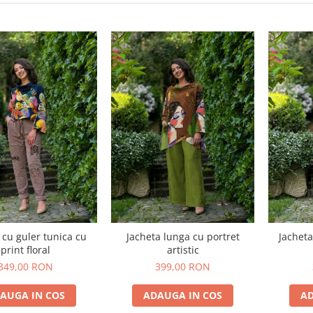
 cu guler tunica cu
Jacheta lunga cu portret
Jacheta
print floral
artistic
349,00 RON
399,00 RON
AUGA IN COS
ADAUGA IN COS
AD