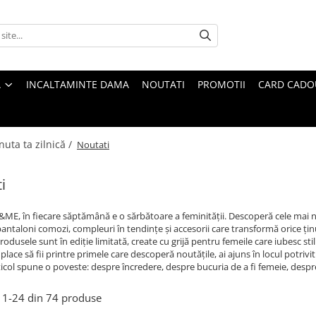
A
INCALTAMINTE DAMA
NOUTATI
PROMOTII
CARD CADO
nuta ta zilnică /
Noutati
i
ME, în fiecare săptămână e o sărbătoare a feminității. Descoperă cele mai noi 
pantaloni comozi, compleuri în tendințe și accesorii care transformă orice țin
odusele sunt în ediție limitată, create cu grijă pentru femeile care iubesc stil
 place să fii printre primele care descoperă noutățile, ai ajuns în locul potrivit
ticol spune o poveste: despre încredere, despre bucuria de a fi femeie, despre
1-
24
din
74
produse