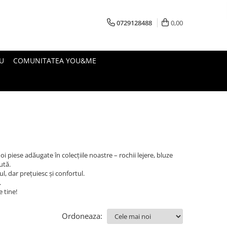
0729128488
0,00
U
COMUNITATEA YOU&ME
piese adăugate în colecțiile noastre – rochii lejere, bluze
ută.
ul, dar prețuiesc și confortul.
.
 tine!
Ordoneaza: