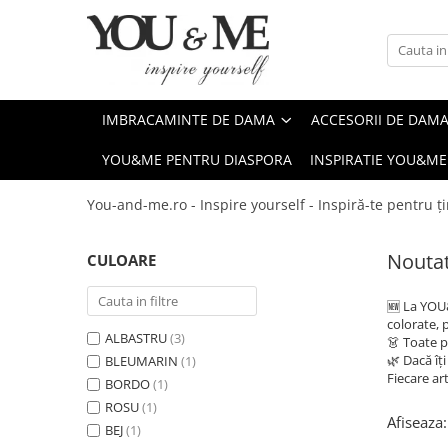
Imbracaminte de dama
Accesorii de dama
Bluze si camasi
Genti
IMBRACAMINTE DE DAMA
ACCESORII DE DAM
Pantaloni
Esarfe
YOU&ME PENTRU DIASPORA
INSPIRATIE YOU&ME
Geci si jachete
Coliere si brose
Rochii de zi
You-and-me.ro - Inspire yourself - Inspiră-te pentru ți
Rochii de eveniment
Noutat
CULOARE
Compleuri si costume
Salopete
🆕 La YOU&
Tricouri si topuri
colorate, 
ALBASTRU
(3)
👗 Toate pr
Fuste
🌿 Dacă îți
BLEUMARIN
(1)
Fiecare ar
BORDO
(1)
Sacouri
ROSU
(1)
Vesta
Afiseaza:
BEJ
(1)