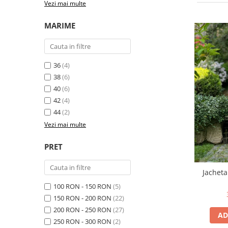
Vezi mai multe
Costume de baie
MARIME
36
(4)
38
(6)
40
(6)
42
(4)
44
(2)
Vezi mai multe
PRET
Jacheta
100 RON - 150 RON
(5)
150 RON - 200 RON
(22)
200 RON - 250 RON
(27)
AD
250 RON - 300 RON
(2)