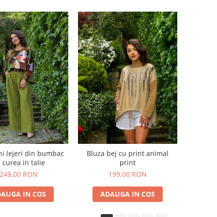
ni lejeri din bumbac
Bluza bej cu print animal
 curea in talie
print
249,00 RON
199,00 RON
AUGA IN COS
ADAUGA IN COS