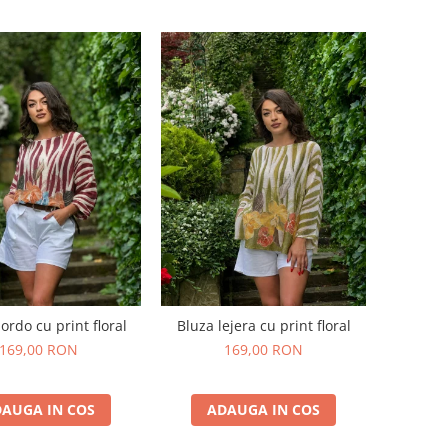
ordo cu print floral
Bluza lejera cu print floral
169,00 RON
169,00 RON
AUGA IN COS
ADAUGA IN COS