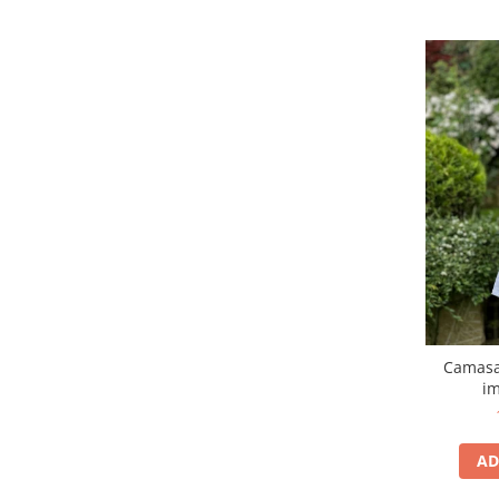
Camasa 
im
AD