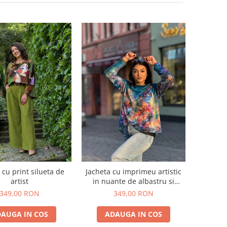
 cu print silueta de
Jacheta cu imprimeu artistic
artist
in nuante de albastru si
multicolor
349,00 RON
349,00 RON
AUGA IN COS
ADAUGA IN COS