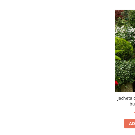
Jacheta 
bu
AD