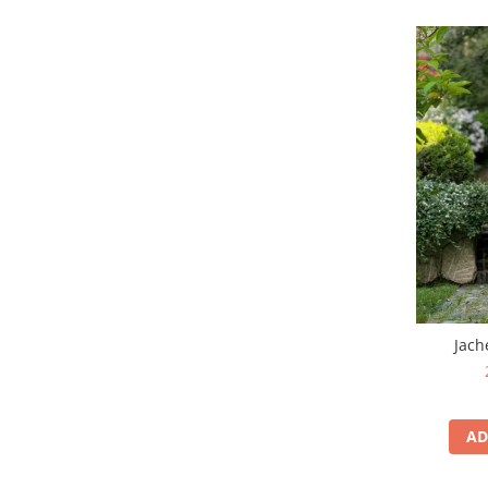
Jach
AD