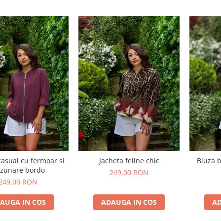
casual cu fermoar si
Jacheta feline chic
Bluza b
zunare bordo
249,00 RON
249,00 RON
AUGA IN COS
ADAUGA IN COS
AD