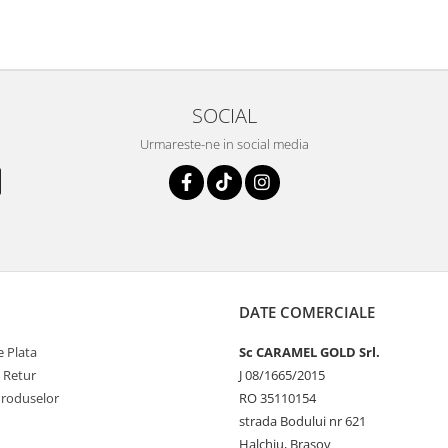
SOCIAL
Urmareste-ne in social media
DATE COMERCIALE
 Plata
Sc CARAMEL GOLD Srl.
e Retur
J 08/1665/2015
Produselor
RO 35110154
strada Bodului nr 621
Halchiu, Brasov