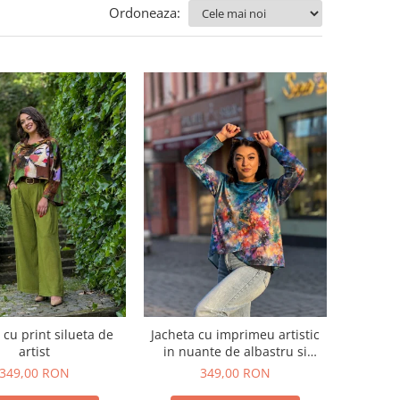
Ordoneaza:
 cu print silueta de
Jacheta cu imprimeu artistic
artist
in nuante de albastru si
multicolor
349,00 RON
349,00 RON