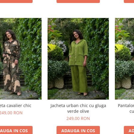
eta cavalier chic
Jacheta urban chic cu gluga
Pantalo
verde olive
cu
249,00 RON
249,00 RON
AUGA IN COS
ADAUGA IN COS
AD