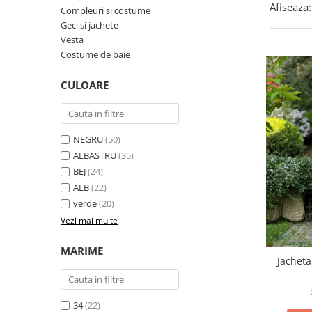
Afiseaza:
Costume de baie
Compleuri si costume
Geci si jachete
Vesta
Costume de baie
CULOARE
NEGRU
(50)
ALBASTRU
(35)
BEJ
(24)
ALB
(22)
verde
(20)
Vezi mai multe
MARIME
Jacheta
34
(22)