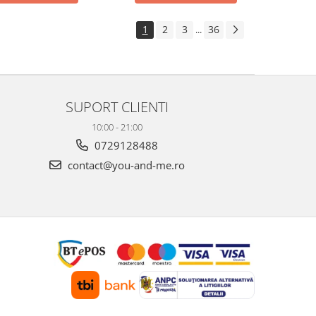
1
2
3
36
...
SUPORT CLIENTI
10:00 - 21:00
0729128488
contact@you-and-me.ro