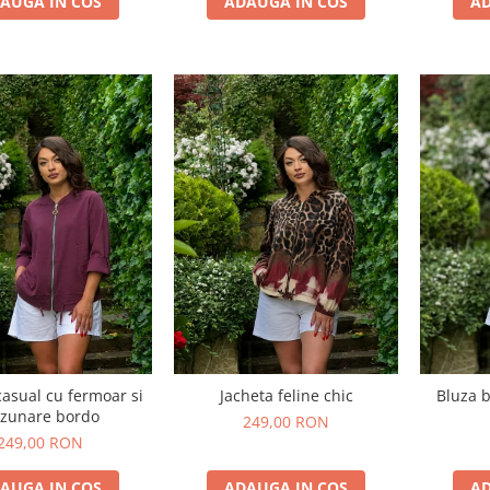
AUGA IN COS
ADAUGA IN COS
AD
casual cu fermoar si
Jacheta feline chic
Bluza b
zunare bordo
249,00 RON
249,00 RON
AUGA IN COS
ADAUGA IN COS
AD