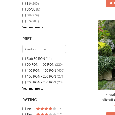
AD
36
(205)
36/38
(8)
38
(279)
40
(284)
Vezi mai multe
PRET
Sub 50 RON
(11)
50 RON - 100 RON
(220)
100 RON - 150 RON
(656)
150 RON - 200 RON
(271)
200 RON - 250 RON
(233)
Vezi mai multe
Panta
RATING
aplicatii
Peste
(16)
Peste
(16)