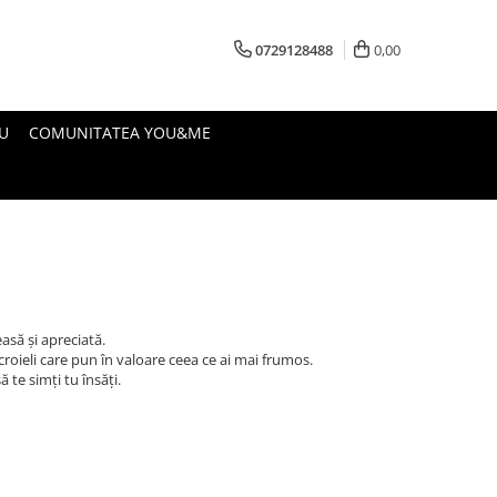
0729128488
0,00
U
COMUNITATEA YOU&ME
asă și apreciată.
croieli care pun în valoare ceea ce ai mai frumos.
 te simți tu însăți.