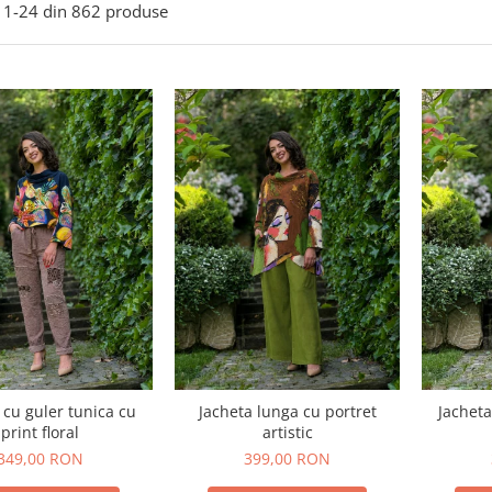
1-
24
din
862
produse
 cu guler tunica cu
Jacheta lunga cu portret
Jacheta
print floral
artistic
349,00 RON
399,00 RON