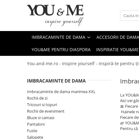
Imbracaminte de dama
Accesorii de dama
Bluze si camasi
Genti
IMBRACAMINTE DE DAMA
ACCESORII DE DAM
Pantaloni
Esarfe
YOU&ME PENTRU DIASPORA
INSPIRATIE YOU&ME
Geci si jachete
Coliere si brose
Rochii de zi
You-and-me.ro - Inspire yourself - Inspiră-te pentru ți
Rochii de eveniment
Imbra
IMBRACAMINTE DE DAMA
Compleuri si costume
Salopete
Imbracaminte de dama marimea XXL
La YOU&ME,
Rochii de zi
Tricouri si topuri
Aici vei g
Tricouri si topuri
🎀 Fiecare 
Fuste
Rochii de eveniment
Hainele no
Fiecare de
Bluze si camasi
Sacouri
🌿 YOU&ME
Pantaloni
Pentru că 
Vesta
Fuste
Salopete