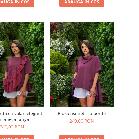
AUGA IN COS
ADAUGA IN COS
rdo cu volan elegant
Bluza asimetrica bordo
 maneca lunga
249,00 RON
249,00 RON