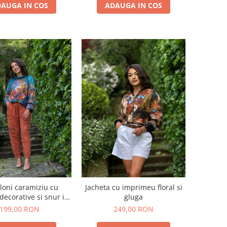
AUGA IN COS
ADAUGA IN COS
loni caramiziu cu
Jacheta cu imprimeu floral si
 decorative si snur in
gluga
talie
199,00 RON
249,00 RON