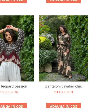
 leopard passion
pantaloni cavalier chic
169,00 RON
199,00 RON
AUGA IN COS
ADAUGA IN COS