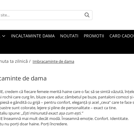
A
INCALTAMINTE DAMA
NOUTATI
PROMOTII
CARD CADO
nuta ta zilnică /
Imbracaminte de dama
caminte de dama
 credem că fiecare femeie merită haine care o fac să se simtă văzută, înțele
ăsi rochii care curg lin, bluze care aduc zâmbetul pe buze, pantaloni comozi și 
piesă e gândită cu grijă – pentru confort, eleganță și acel „ceva” care te face să
astre sunt colorate, lejere și pline de personalitate – exact ca tine.
taliu spune:
„Ești minunată exact așa cum ești.”
 înseamnă mai mult decât modă. Înseamnă emoție. Confort. Identitate.
tu nu porți doar haine. Porți încredere.