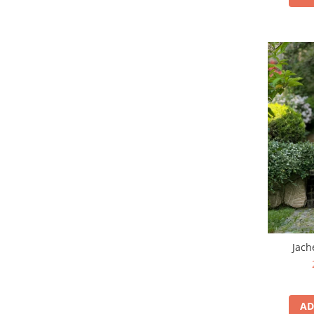
Jach
AD