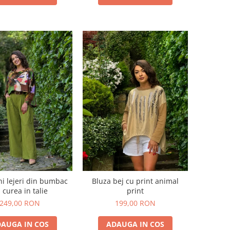
ni lejeri din bumbac
Bluza bej cu print animal
 curea in talie
print
249,00 RON
199,00 RON
AUGA IN COS
ADAUGA IN COS