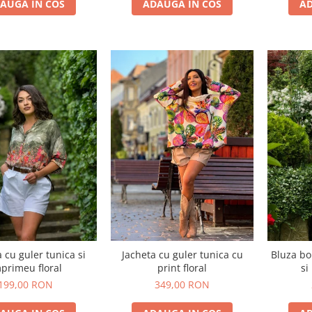
AUGA IN COS
ADAUGA IN COS
AD
cu guler tunica si
Jacheta cu guler tunica cu
Bluza bo
primeu floral
print floral
si
199,00 RON
349,00 RON