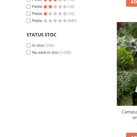
AD
Peste
(16)
Peste
(16)
Peste
(845)
STATUS STOC
In stoc
(743)
Nu este in stoc
(1296)
Camasa 
im