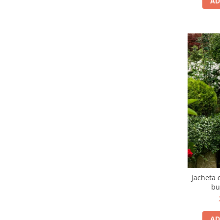
AD
Jacheta 
bu
AD