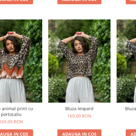
 animal print cu
Bluza leopard
Bluza
portocaliu
169,00 RON
169,00 RON
AUGA IN COS
ADAUGA IN COS
AD