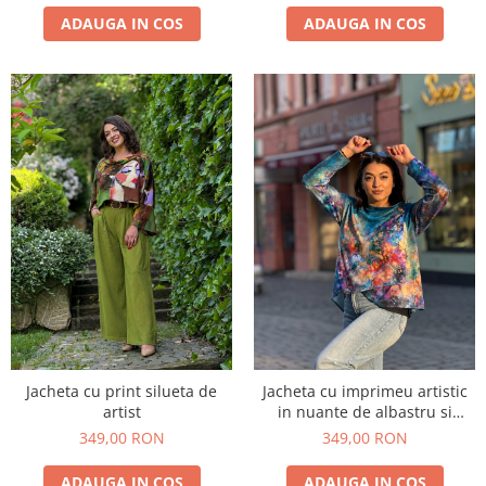
ADAUGA IN COS
ADAUGA IN COS
Jacheta cu print silueta de
Jacheta cu imprimeu artistic
artist
in nuante de albastru si
multicolor
349,00 RON
349,00 RON
ADAUGA IN COS
ADAUGA IN COS