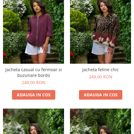
Jacheta casual cu fermoar si
Jacheta feline chic
buzunare bordo
249,00 RON
249,00 RON
ADAUGA IN COS
ADAUGA IN COS