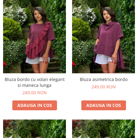
Bluza bordo cu volan elegant
Bluza asimetrica bordo
si maneca lunga
249,00 RON
249,00 RON
ADAUGA IN COS
ADAUGA IN COS