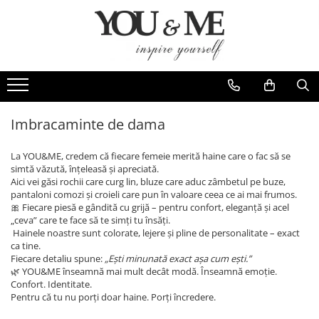
Imbracaminte de dama
Accesorii de dama
Bluze si camasi
Genti
Pantaloni
Esarfe
Geci si jachete
Coliere si brose
Imbracaminte de dama
Rochii de zi
La YOU&ME, credem că fiecare femeie merită haine care o fac să se
Rochii de eveniment
simtă văzută, înțeleasă și apreciată.
Aici vei găsi rochii care curg lin, bluze care aduc zâmbetul pe buze,
Compleuri si costume
pantaloni comozi și croieli care pun în valoare ceea ce ai mai frumos.
🎀 Fiecare piesă e gândită cu grijă – pentru confort, eleganță și acel
Salopete
„ceva” care te face să te simți tu însăți.
Tricouri si topuri
Hainele noastre sunt colorate, lejere și pline de personalitate – exact
ca tine.
Fuste
Fiecare detaliu spune:
„Ești minunată exact așa cum ești.”
🌿 YOU&ME înseamnă mai mult decât modă. Înseamnă emoție.
Sacouri
Confort. Identitate.
Vesta
Pentru că tu nu porți doar haine. Porți încredere.