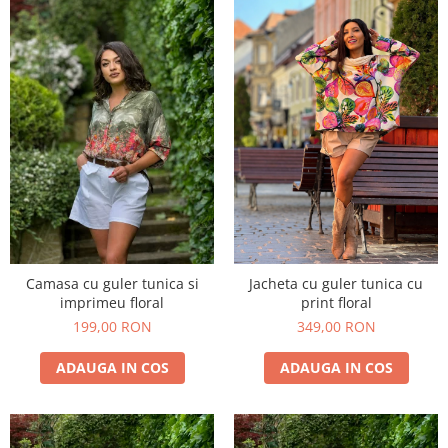
Camasa cu guler tunica si
Jacheta cu guler tunica cu
imprimeu floral
print floral
199,00 RON
349,00 RON
ADAUGA IN COS
ADAUGA IN COS