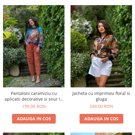
Pantaloni caramiziu cu
Jacheta cu imprimeu floral si
aplicatii decorative si snur in
gluga
talie
199,00 RON
249,00 RON
ADAUGA IN COS
ADAUGA IN COS