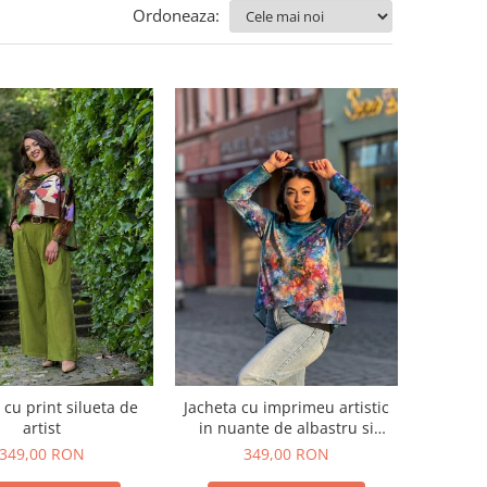
Ordoneaza:
 cu print silueta de
Jacheta cu imprimeu artistic
artist
in nuante de albastru si
multicolor
349,00 RON
349,00 RON