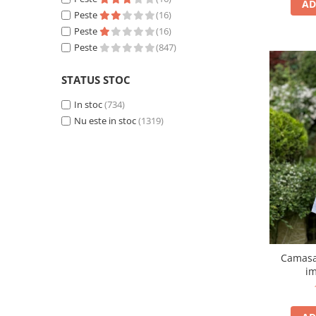
AD
Peste
(16)
Peste
(16)
Peste
(847)
STATUS STOC
In stoc
(734)
Nu este in stoc
(1319)
Camasa 
im