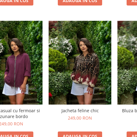
AUGA IN COS
ADAUGA IN COS
AD
casual cu fermoar si
Jacheta feline chic
Bluza b
zunare bordo
249,00 RON
249,00 RON
AUGA IN COS
ADAUGA IN COS
AD