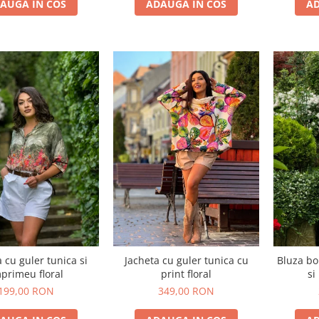
AUGA IN COS
ADAUGA IN COS
AD
cu guler tunica si
Jacheta cu guler tunica cu
Bluza bo
primeu floral
print floral
si
199,00 RON
349,00 RON