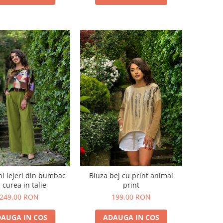
ni lejeri din bumbac
Bluza bej cu print animal
 curea in talie
print
249,00 RON
199,00 RON
AUGA IN COS
ADAUGA IN COS