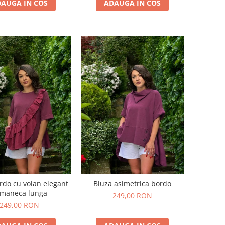
AUGA IN COS
ADAUGA IN COS
rdo cu volan elegant
Bluza asimetrica bordo
 maneca lunga
249,00 RON
249,00 RON