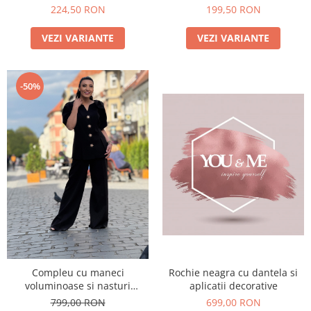
224,50 RON
199,50 RON
VEZI VARIANTE
VEZI VARIANTE
-50%
Rochie neagra cu dantela si
Compleu cu maneci
aplicatii decorative
voluminoase si nasturi
decorativi
699,00 RON
799,00 RON