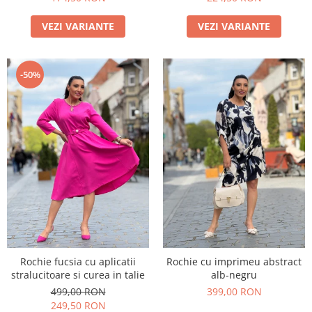
VEZI VARIANTE
VEZI VARIANTE
-50%
Rochie fucsia cu aplicatii
Rochie cu imprimeu abstract
stralucitoare si curea in talie
alb-negru
499,00 RON
399,00 RON
249,50 RON