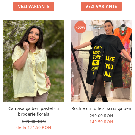
VEZI VARIANTE
VEZI VARIANTE
-50%
Camasa galben pastel cu
Rochie cu tulle si scris galben
broderie florala
299,00 RON
349,00 RON
149,50 RON
de la 174,50 RON