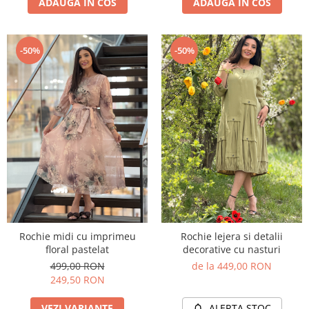
ADAUGA IN COS
ADAUGA IN COS
-50%
-50%
Rochie midi cu imprimeu
Rochie lejera si detalii
floral pastelat
decorative cu nasturi
499,00 RON
de la 449,00 RON
249,50 RON
VEZI VARIANTE
ALERTA STOC