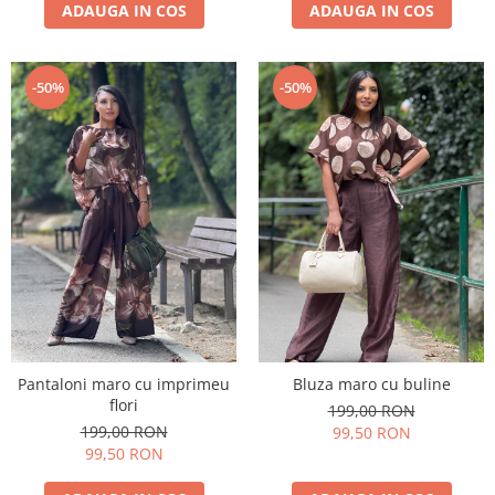
ADAUGA IN COS
ADAUGA IN COS
-50%
-50%
Pantaloni maro cu imprimeu
Bluza maro cu buline
flori
199,00 RON
199,00 RON
99,50 RON
99,50 RON