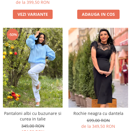
de la 399,50 RON
ADAUGA IN COS
VEZI VARIANTE
-50%
Pantaloni albi cu buzunare si
Rochie neagra cu dantela
curea in talie
699,00 RON
349,00 RON
de la 349,50 RON