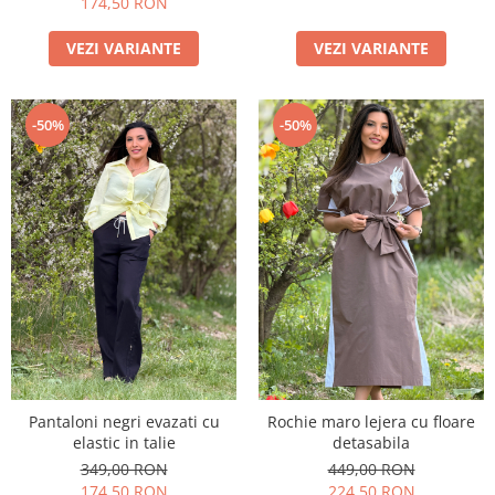
174,50 RON
VEZI VARIANTE
VEZI VARIANTE
-50%
-50%
Pantaloni negri evazati cu
Rochie maro lejera cu floare
elastic in talie
detasabila
349,00 RON
449,00 RON
174,50 RON
224,50 RON