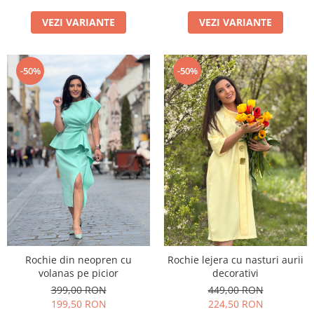
VEZI VARIANTE
VEZI VARIANTE
-50%
-50%
Rochie din neopren cu
Rochie lejera cu nasturi aurii
volanas pe picior
decorativi
399,00 RON
449,00 RON
199,50 RON
224,50 RON