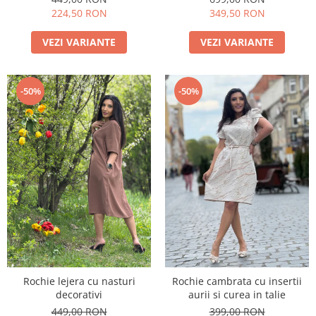
224,50 RON
349,50 RON
VEZI VARIANTE
VEZI VARIANTE
-50%
-50%
Rochie lejera cu nasturi
Rochie cambrata cu insertii
decorativi
aurii si curea in talie
449,00 RON
399,00 RON