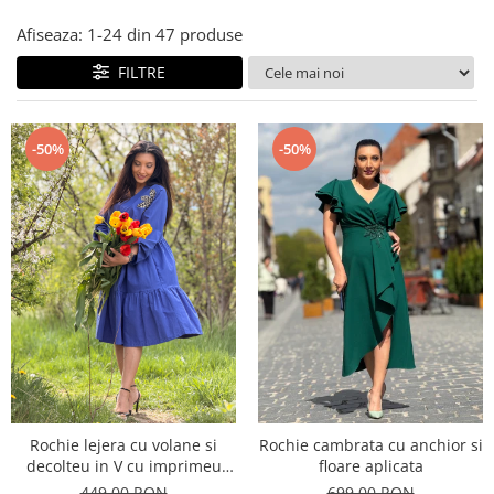
Costume de baie
Afiseaza:
1-
24
din
47
produse
FILTRE
-50%
-50%
Rochie lejera cu volane si
Rochie cambrata cu anchior si
decolteu in V cu imprimeu
floare aplicata
floare
449,00 RON
699,00 RON