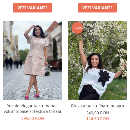
VEZI VARIANTE
VEZI VARIANTE
-50%
Rochie eleganta cu maneci
Bluza alba cu floare neagra
voluminoase si textura florala
249,00 RON
399,00 RON
124,50 RON