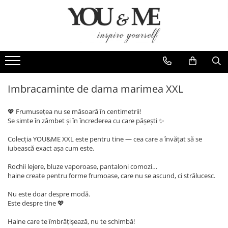
Imbracaminte de dama
Accesorii de dama
Bluze si camasi
Genti
Pantaloni
Esarfe
Geci si jachete
Coliere si brose
Imbracaminte de dama marimea XXL
Rochii de zi
💖 Frumusețea nu se măsoară în centimetrii!
Rochii de eveniment
Se simte în zâmbet și în încrederea cu care pășești ✨
Compleuri si costume
Colecția YOU&ME XXL este pentru tine — cea care a învățat să se
iubească exact așa cum este.
Salopete
Tricouri si topuri
Rochii lejere, bluze vaporoase, pantaloni comozi…
haine create pentru forme frumoase, care nu se ascund, ci strălucesc.
Fuste
Nu este doar despre modă.
Sacouri
Este despre tine 💖
Vesta
Haine care te îmbrățișează, nu te schimbă!