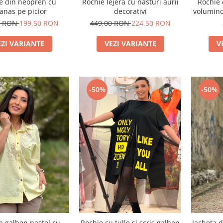
e din neopren cu
Rochie lejera cu nasturi aurii
Rochie 
anas pe picior
decorativi
voluminoa
0 RON
199,50 RON
449,00 RON
224,50 RON
EZI VARIANTE
VEZI VARIANTE
V
-50%
-50%
 galben pastel cu
Rochie cu tulle si scris galben
Jacheta 