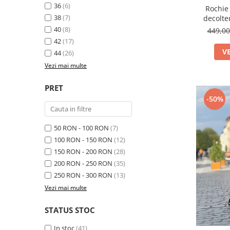
36
(6)
Rochie 
38
(7)
decolte
40
(8)
449,0
42
(17)
V
44
(26)
Vezi mai multe
PRET
-50%
50 RON - 100 RON
(7)
100 RON - 150 RON
(12)
150 RON - 200 RON
(28)
200 RON - 250 RON
(35)
250 RON - 300 RON
(13)
Vezi mai multe
STATUS STOC
In stoc
(41)