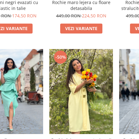
ni negri evazati cu
Rochie maro lejera cu floare
Rochie
lastic in talie
detasabila
stralucit
0 RON
174,50 RON
449,00 RON
224,50 RON
499,0
EZI VARIANTE
VEZI VARIANTE
V
-50%