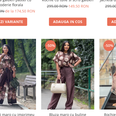
oderie florala
299,00 RON
149,50 RON
299,0
RON
de la 174,50 RON
EZI VARIANTE
ADAUGA IN COS
AD
-50%
-50%
i maro cu imprimeu
Bluza maro cu buline
Rochie