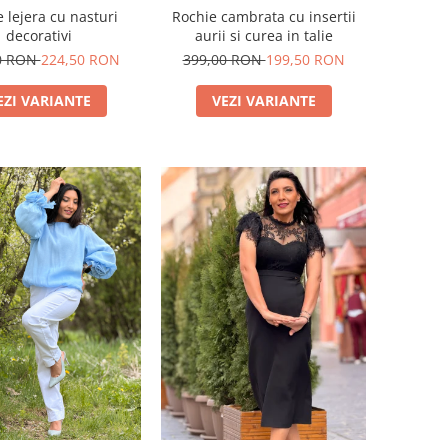
 lejera cu nasturi
Rochie cambrata cu insertii
decorativi
aurii si curea in talie
0 RON
224,50 RON
399,00 RON
199,50 RON
EZI VARIANTE
VEZI VARIANTE