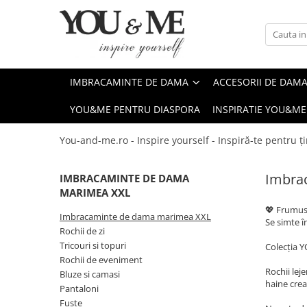
Imbracaminte de dama
Accesorii de dama
Bluze si camasi
Genti
IMBRACAMINTE DE DAMA
ACCESORII DE DAM
Pantaloni
Esarfe
YOU&ME PENTRU DIASPORA
INSPIRATIE YOU&ME
Geci si jachete
Coliere si brose
Rochii de zi
You-and-me.ro - Inspire yourself - Inspiră-te pentru ți
Rochii de eveniment
Imbra
IMBRACAMINTE DE DAMA
Compleuri si costume
MARIMEA XXL
Salopete
💖 Frumuse
Imbracaminte de dama marimea XXL
Tricouri si topuri
Se simte î
Rochii de zi
Fuste
Tricouri si topuri
Colecția Y
Rochii de eveniment
Sacouri
Rochii lej
Bluze si camasi
haine crea
Vesta
Pantaloni
Fuste