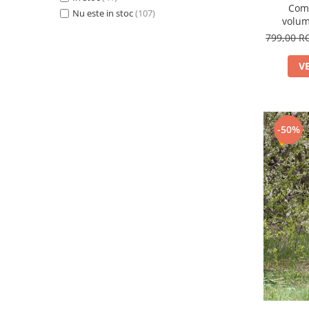
Com
Nu este in stoc
(107)
volum
799,00 
V
-50%