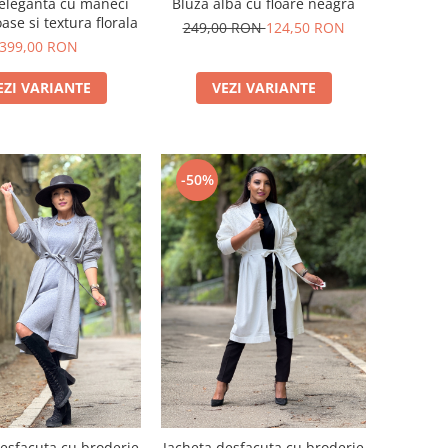
eleganta cu maneci
Bluza alba cu floare neagra
se si textura florala
249,00 RON
124,50 RON
399,00 RON
EZI VARIANTE
VEZI VARIANTE
-50%
desfacuta cu broderie
Jacheta desfacuta cu broderie