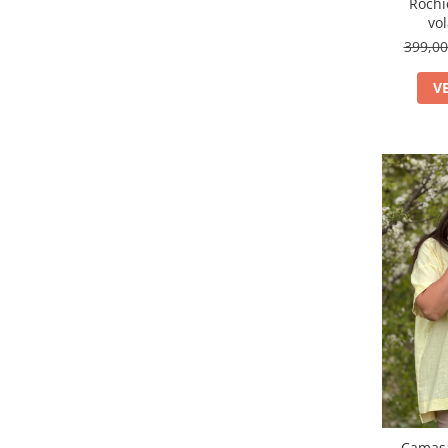
Rochi
vol
399,0
V
Camasa