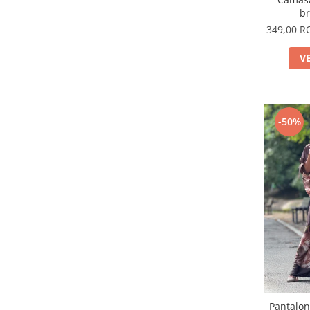
br
349,00 
V
-50%
Pantalon