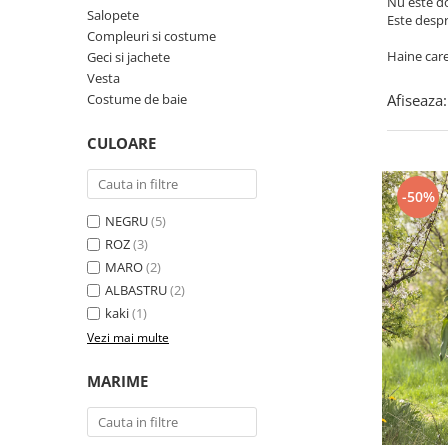
Nu este d
Costume de baie
Salopete
Este despr
Compleuri si costume
Haine care
Geci si jachete
Vesta
Costume de baie
Afiseaza:
CULOARE
-50%
NEGRU
(5)
ROZ
(3)
MARO
(2)
ALBASTRU
(2)
kaki
(1)
Vezi mai multe
MARIME