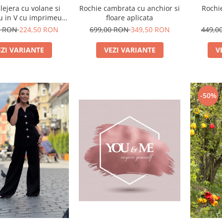
lejera cu volane si
Rochie cambrata cu anchior si
Rochie
u in V cu imprimeu
floare aplicata
floare
0 RON
224,50 RON
699,00 RON
349,50 RON
449,0
EZI VARIANTE
VEZI VARIANTE
V
-50%