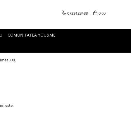
0729128488
0,00
U
COMUNITATEA YOU&ME
imea XXL
um este.