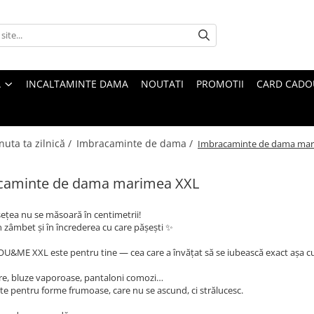
A
INCALTAMINTE DAMA
NOUTATI
PROMOTII
CARD CADO
nuta ta zilnică /
Imbracaminte de dama /
Imbracaminte de dama mar
caminte de dama marimea XXL
țea nu se măsoară în centimetrii!
n zâmbet și în încrederea cu care pășești ✨
OU&ME XXL este pentru tine — cea care a învățat să se iubească exact așa c
ere, bluze vaporoase, pantaloni comozi…
te pentru forme frumoase, care nu se ascund, ci strălucesc.