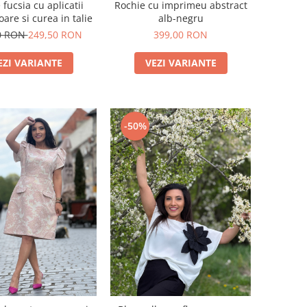
 fucsia cu aplicatii
Rochie cu imprimeu abstract
oare si curea in talie
alb-negru
0 RON
249,50 RON
399,00 RON
EZI VARIANTE
VEZI VARIANTE
-50%