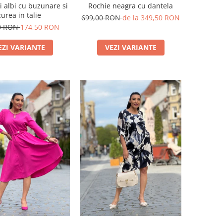
i albi cu buzunare si
Rochie neagra cu dantela
curea in talie
699,00 RON
de la 349,50 RON
0 RON
174,50 RON
EZI VARIANTE
VEZI VARIANTE