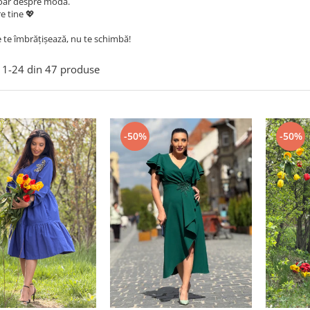
oar despre modă.
e tine 💖
 te îmbrățișează, nu te schimbă!
1-
24
din
47
produse
-50%
-50%