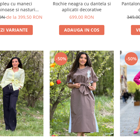
Rochie neagra cu dantela si
pleu cu maneci
Pantalon
aplicatii decorative
inoase si nasturi
decorativi
699,00 RON
RON
de la 399,50 RON
349,0
ADAUGA IN COS
EZI VARIANTE
V
-50%
-50%