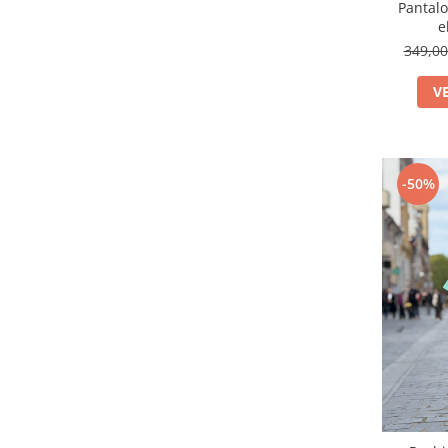
Pantalo
e
349,0
V
-50%