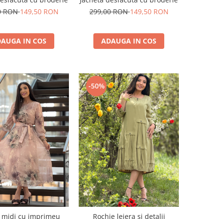
0 RON
149,50 RON
299,00 RON
149,50 RON
AUGA IN COS
ADAUGA IN COS
-50%
 midi cu imprimeu
Rochie lejera si detalii