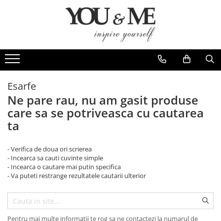
Imbracaminte de dama
Accesorii de dama
Bluze si camasi
Genti
Pantaloni
Esarfe
Geci si jachete
Coliere si brose
Esarfe
Ne pare rau, nu am gasit produse
Rochii de zi
care sa se potriveasca cu cautarea
Rochii de eveniment
ta
Compleuri si costume
Salopete
- Verifica de doua ori scrierea
- Incearca sa cauti cuvinte simple
Tricouri si topuri
- Incearca o cautare mai putin specifica
Fuste
- Va puteti restrange rezultatele cautarii ulterior
Sacouri
Vesta
Pentru mai multe informatii te rog sa ne contactezi la numarul de