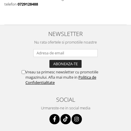
Costume de baie
telefon
0729128488
NEWSLETTER
Nu rata ofertele si promotiile noastre
Vreau sa primesc newsletter cu promotiile
magazinului. Afla mai multe in
Politica de
Confidentialitate
SOCIAL
Urmareste-ne in social media