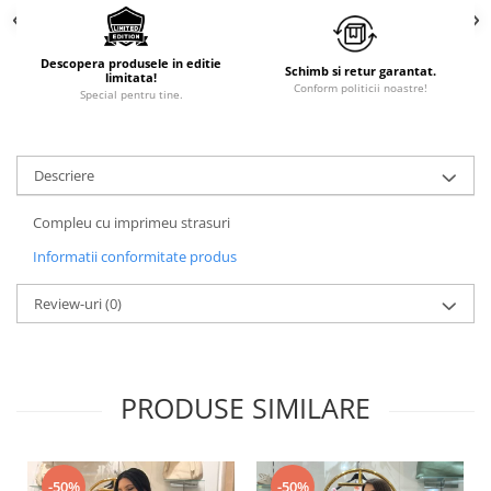
Descopera produsele in editie
Schimb si retur garantat.
limitata!
Conform politicii noastre!
Special pentru tine.
Descriere
Compleu cu imprimeu strasuri
Informatii conformitate produs
Review-uri
(0)
PRODUSE SIMILARE
-50%
-50%