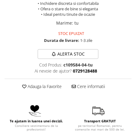
• Inchidere discreta si confortabila
• Ofera o stare de bine si eleganta
• Ideal pentru tinute de ocazie
Marime
:
tu
STOC EPUIZAT
Durata de livrare:
1-3 zile
ALERTA STOC
Cod Produs:
c109584-04-tu
Ai nevoie de ajutor?
0729128488
Adauga la Favorite
Cere informatii
Te ajutam in luarea unei decizii.
Transport GRATUIT
Consiliere vestimentara de la
pe teritoriul Romaniei, pentru
profesionisti!
comenzile mai mari de 500 de lei.