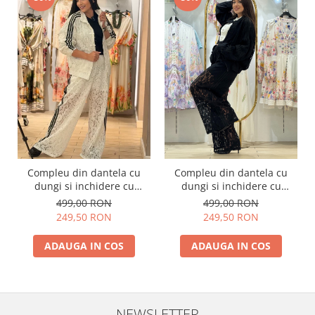
Compleu din dantela cu
Compleu din dantela cu
dungi si inchidere cu
dungi si inchidere cu
fermoar
fermoar
499,00 RON
499,00 RON
249,50 RON
249,50 RON
ADAUGA IN COS
ADAUGA IN COS
NEWSLETTER