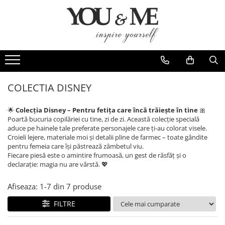
Imbracaminte de dama
Accesorii de dama
Bluze si camasi
Genti
Pantaloni
Esarfe
Geci si jachete
Coliere si brose
COLECTIA DISNEY
Rochii de zi
🌟
Colecția Disney – Pentru fetița care încă trăiește în tine
🎀
Rochii de eveniment
Poartă bucuria copilăriei cu tine, zi de zi. Această colecție specială
aduce pe hainele tale preferate personajele care ți-au colorat visele.
Compleuri si costume
Croieli lejere, materiale moi și detalii pline de farmec – toate gândite
pentru femeia care își păstrează zâmbetul viu.
Salopete
Fiecare piesă este o amintire frumoasă, un gest de răsfăț și o
Tricouri si topuri
declarație: magia nu are vârstă. 💖
Fuste
Afiseaza:
1-
7
din
7
produse
Sacouri
FILTRE
Vesta