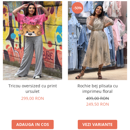
Costume de baie
-50%
Tricou oversized cu print
Rochie bej plisata cu
ursulet
imprimeu floral
299,00 RON
499,00 RON
249,50 RON
ADAUGA IN COS
VEZI VARIANTE