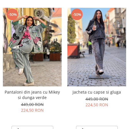
-50%
-50%
Pantaloni din jeans cu Mikey
Jacheta cu capse si gluga
si dunga verde
449,00 RON
449,00 RON
224,50 RON
224,50 RON