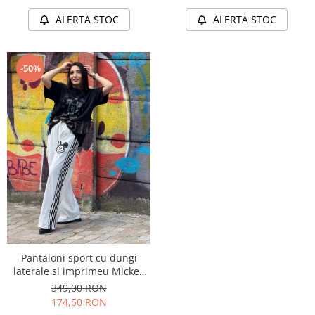
ALERTA STOC
ALERTA STOC
-50%
Pantaloni sport cu dungi
laterale si imprimeu Mickey
Mouse
349,00 RON
174,50 RON