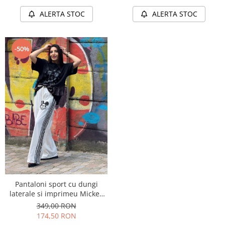
ALERTA STOC
ALERTA STOC
-50%
Pantaloni sport cu dungi
laterale si imprimeu Mickey
Mouse
349,00 RON
174,50 RON