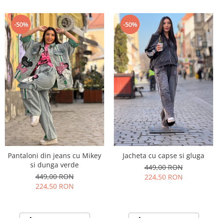
-50%
-50%
Pantaloni din jeans cu Mikey
Jacheta cu capse si gluga
si dunga verde
449,00 RON
449,00 RON
224,50 RON
224,50 RON