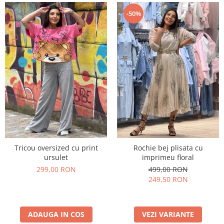
Costume de baie
-50%
Tricou oversized cu print
Rochie bej plisata cu
ursulet
imprimeu floral
299,00 RON
499,00 RON
249,50 RON
ADAUGA IN COS
VEZI VARIANTE