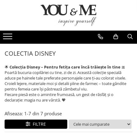
Imbracaminte de dama
Accesorii de dama
Bluze si camasi
Genti
Pantaloni
Esarfe
Geci si jachete
Coliere si brose
COLECTIA DISNEY
Rochii de zi
🌟
Colecția Disney – Pentru fetița care încă trăiește în tine
🎀
Rochii de eveniment
Poartă bucuria copilăriei cu tine, zi de zi. Această colecție specială
aduce pe hainele tale preferate personajele care ți-au colorat visele.
Compleuri si costume
Croieli lejere, materiale moi și detalii pline de farmec – toate gândite
pentru femeia care își păstrează zâmbetul viu.
Salopete
Fiecare piesă este o amintire frumoasă, un gest de răsfăț și o
Tricouri si topuri
declarație: magia nu are vârstă. 💖
Fuste
Afiseaza:
1-
7
din
7
produse
Sacouri
FILTRE
Vesta