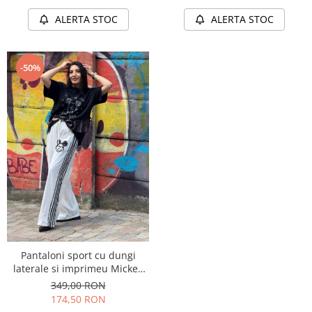
ALERTA STOC
ALERTA STOC
-50%
Pantaloni sport cu dungi
laterale si imprimeu Mickey
Mouse
349,00 RON
174,50 RON