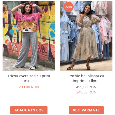
Costume de baie
-50%
Tricou oversized cu print
Rochie bej plisata cu
ursulet
imprimeu floral
299,00 RON
499,00 RON
249,50 RON
ADAUGA IN COS
VEZI VARIANTE