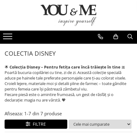
Imbracaminte de dama
Accesorii de dama
Bluze si camasi
Genti
Pantaloni
Esarfe
Geci si jachete
Coliere si brose
COLECTIA DISNEY
Rochii de zi
🌟
Colecția Disney – Pentru fetița care încă trăiește în tine
🎀
Rochii de eveniment
Poartă bucuria copilăriei cu tine, zi de zi. Această colecție specială
aduce pe hainele tale preferate personajele care ți-au colorat visele.
Compleuri si costume
Croieli lejere, materiale moi și detalii pline de farmec – toate gândite
pentru femeia care își păstrează zâmbetul viu.
Salopete
Fiecare piesă este o amintire frumoasă, un gest de răsfăț și o
Tricouri si topuri
declarație: magia nu are vârstă. 💖
Fuste
Afiseaza:
1-
7
din
7
produse
Sacouri
FILTRE
Vesta