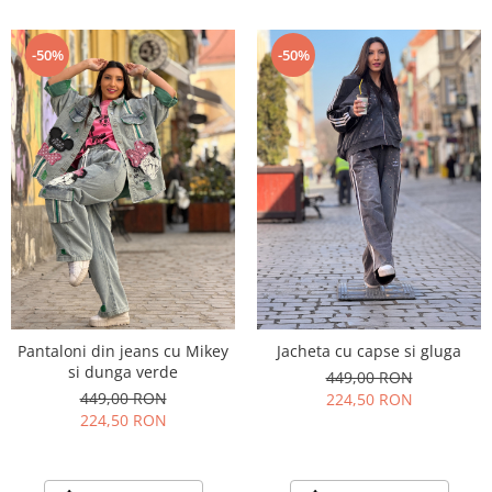
-50%
-50%
Pantaloni din jeans cu Mikey
Jacheta cu capse si gluga
si dunga verde
449,00 RON
449,00 RON
224,50 RON
224,50 RON