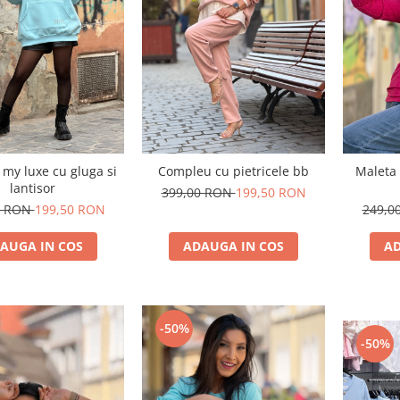
my luxe cu gluga si
Compleu cu pietricele bb
Maleta 
lantisor
399,00 RON
199,50 RON
0 RON
199,50 RON
249,0
AUGA IN COS
ADAUGA IN COS
AD
-50%
-50%