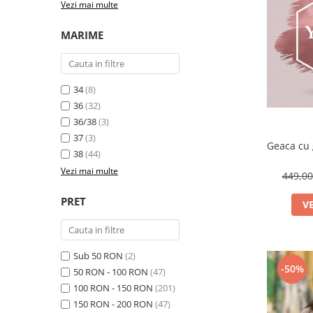
Vezi mai multe
Costume de baie
MARIME
34
(8)
36
(32)
36/38
(3)
37
(3)
Geaca cu 
38
(44)
Vezi mai multe
449,0
PRET
V
Sub 50 RON
(2)
-50%
50 RON - 100 RON
(47)
100 RON - 150 RON
(201)
150 RON - 200 RON
(47)