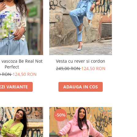
n vascoza Be Real Not
Vesta cu rever si cordon
Perfect
249,00 RON
124,50 RON
0 RON
124,50 RON
EZI VARIANTE
ADAUGA IN COS
-50%