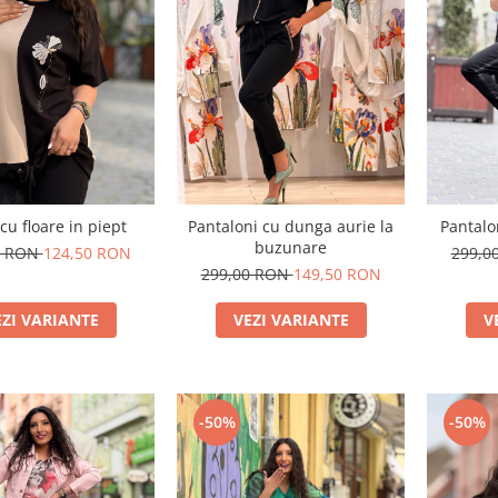
cu floare in piept
Pantaloni cu dunga aurie la
Pantalo
buzunare
0 RON
124,50 RON
299,0
299,00 RON
149,50 RON
EZI VARIANTE
VEZI VARIANTE
V
-50%
-50%