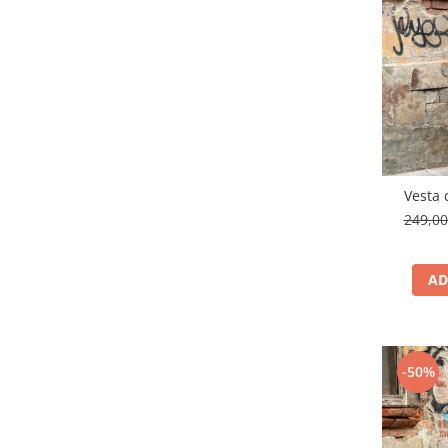
Vesta 
249,0
AD
-50%