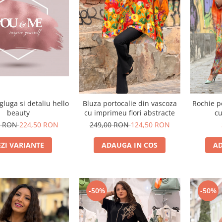
gluga si detaliu hello
Bluza portocalie din vascoza
Rochie p
beauty
cu imprimeu flori abstracte
cu
0 RON
224,50 RON
249,00 RON
124,50 RON
EZI VARIANTE
ADAUGA IN COS
AD
-50%
-50%