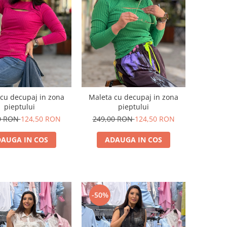
cu decupaj in zona
Maleta cu decupaj in zona
pieptului
pieptului
0 RON
124,50 RON
249,00 RON
124,50 RON
AUGA IN COS
ADAUGA IN COS
-50%