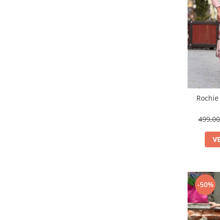
Rochie 
499,0
V
-50%