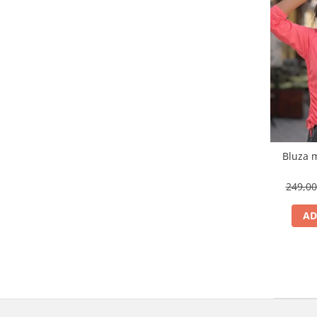
Bluza m
249,0
AD