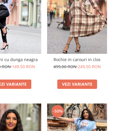
ni cu dunga neagra
Rochie in carouri in clos
0 RON
149,50 RON
499,00 RON
249,50 RON
EZI VARIANTE
VEZI VARIANTE
-50%