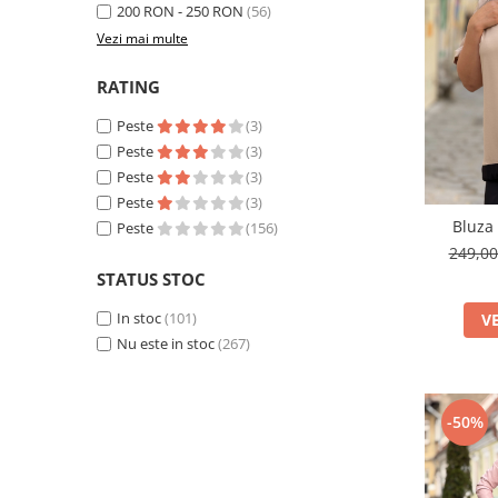
200 RON - 250 RON
(56)
Vezi mai multe
RATING
Peste
(3)
Peste
(3)
Peste
(3)
Peste
(3)
Bluza 
Peste
(156)
249,0
STATUS STOC
In stoc
(101)
V
Nu este in stoc
(267)
-50%