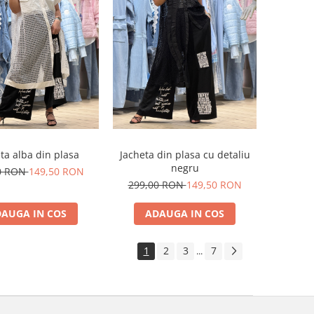
ta alba din plasa
Jacheta din plasa cu detaliu
negru
0 RON
149,50 RON
299,00 RON
149,50 RON
AUGA IN COS
ADAUGA IN COS
1
2
3
7
...