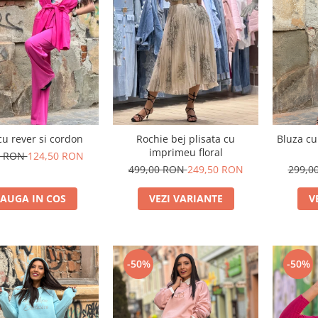
cu rever si cordon
Rochie bej plisata cu
Bluza cu 
imprimeu floral
0 RON
124,50 RON
499,00 RON
249,50 RON
299,0
AUGA IN COS
VEZI VARIANTE
V
-50%
-50%