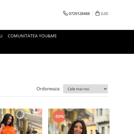
0729128488
0,00
U
COMUNITATEA YOU&ME
Ordoneaza:
-50%