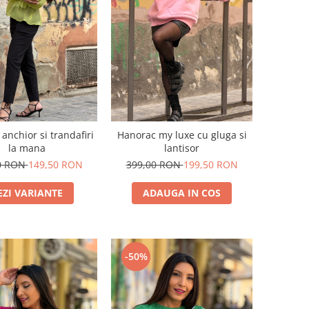
anchior si trandafiri
Hanorac my luxe cu gluga si
la mana
lantisor
0 RON
149,50 RON
399,00 RON
199,50 RON
EZI VARIANTE
ADAUGA IN COS
-50%