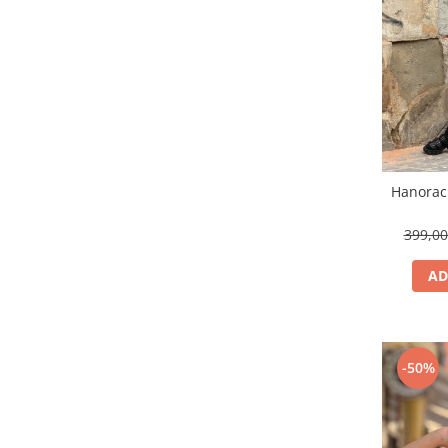
Hanorac 
399,0
AD
-50%