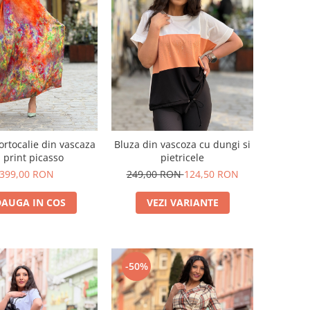
ortocalie din vascaza
Bluza din vascoza cu dungi si
 print picasso
pietricele
399,00 RON
249,00 RON
124,50 RON
AUGA IN COS
VEZI VARIANTE
-50%