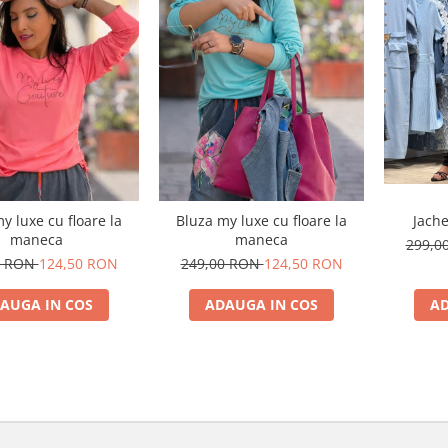
Jache
y luxe cu floare la
Bluza my luxe cu floare la
maneca
maneca
299,0
0 RON
124,50 RON
249,00 RON
124,50 RON
AD
AUGA IN COS
ADAUGA IN COS