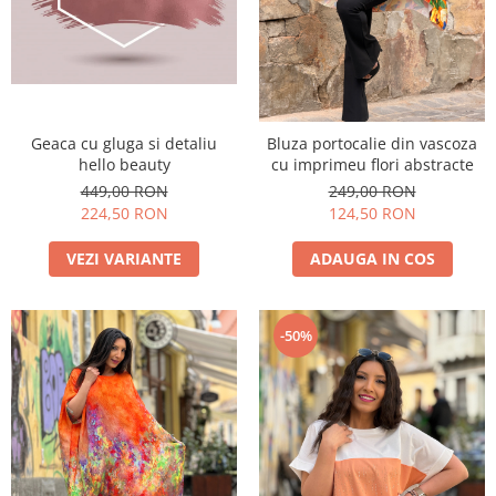
Costume de baie
Geaca cu gluga si detaliu
Bluza portocalie din vascoza
hello beauty
cu imprimeu flori abstracte
449,00 RON
249,00 RON
224,50 RON
124,50 RON
VEZI VARIANTE
ADAUGA IN COS
-50%