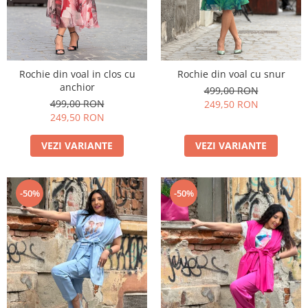
Rochie din voal in clos cu
Rochie din voal cu snur
anchior
499,00 RON
499,00 RON
249,50 RON
249,50 RON
VEZI VARIANTE
VEZI VARIANTE
-50%
-50%