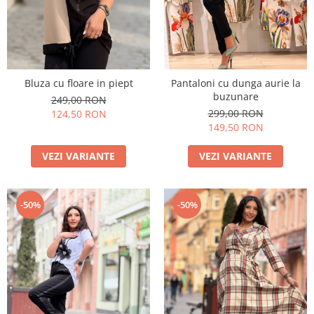
Bluza cu floare in piept
Pantaloni cu dunga aurie la
buzunare
249,00 RON
299,00 RON
124,50 RON
149,50 RON
VEZI VARIANTE
VEZI VARIANTE
-50%
-50%