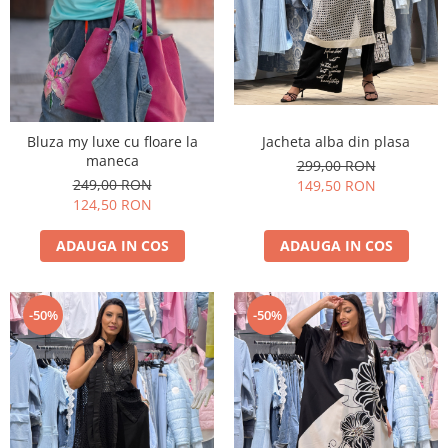
Jacheta alba din plasa
Bluza my luxe cu floare la
maneca
299,00 RON
249,00 RON
149,50 RON
124,50 RON
ADAUGA IN COS
ADAUGA IN COS
-50%
-50%