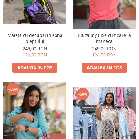
Maleta cu decupaj in zona
Bluza my luxe cu floare la
pieptului
maneca
249,00 RON
249,00 RON
124,50 RON
124,50 RON
ADAUGA IN COS
ADAUGA IN COS
-50%
-50%