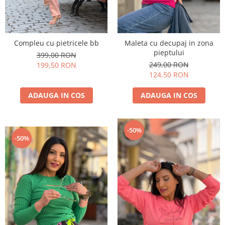
Compleu cu pietricele bb
Maleta cu decupaj in zona
pieptului
399,00 RON
249,00 RON
199,50 RON
124,50 RON
ADAUGA IN COS
ADAUGA IN COS
-50%
-50%