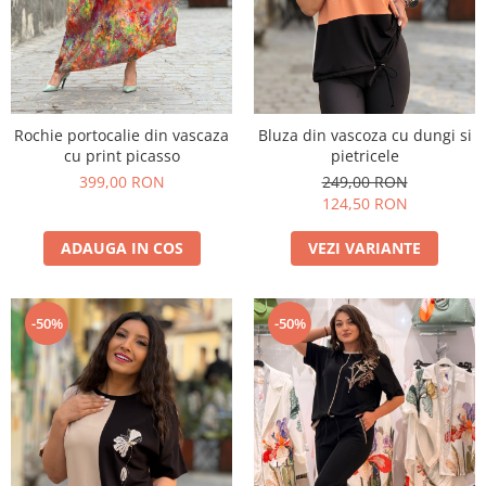
Rochie portocalie din vascaza
Bluza din vascoza cu dungi si
cu print picasso
pietricele
399,00 RON
249,00 RON
124,50 RON
ADAUGA IN COS
VEZI VARIANTE
-50%
-50%