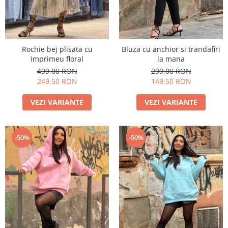
Rochie bej plisata cu
Bluza cu anchior si trandafiri
imprimeu floral
la mana
499,00 RON
299,00 RON
249,50 RON
149,50 RON
VEZI VARIANTE
VEZI VARIANTE
-50%
-50%