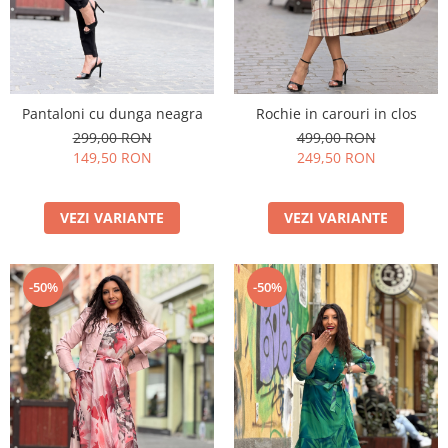
Pantaloni cu dunga neagra
Rochie in carouri in clos
299,00 RON
499,00 RON
149,50 RON
249,50 RON
VEZI VARIANTE
VEZI VARIANTE
-50%
-50%