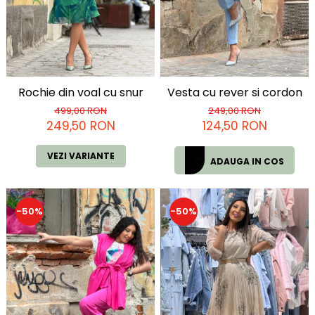
Rochie din voal cu snur
Vesta cu rever si cordon
499,00 RON
249,00 RON
249,50 RON
124,50 RON
VEZI VARIANTE
ADAUGA IN COS
-50%
-50%