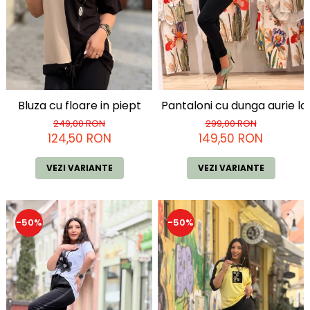
Bluza cu floare in piept
Pantaloni cu dunga aurie l
249,00 RON
299,00 RON
124,50 RON
149,50 RON
VEZI VARIANTE
VEZI VARIANTE
-50%
-50%