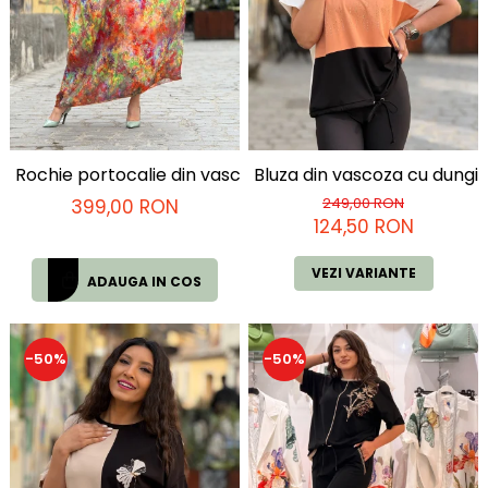
Rochie portocalie din vascaza cu print picasso
Bluza din vascoza cu dungi s
249,00 RON
399,00 RON
124,50 RON
VEZI VARIANTE
ADAUGA IN COS
-50%
-50%