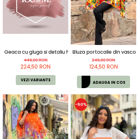
Costume de baie
Geaca cu gluga si detaliu hello beauty
Bluza portocalie din vascoz
449,00 RON
249,00 RON
224,50 RON
124,50 RON
VEZI VARIANTE
ADAUGA IN COS
-50%