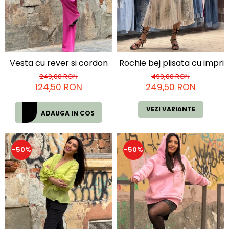
Vesta cu rever si cordon
Rochie bej plisata cu impri
249,00 RON
499,00 RON
124,50 RON
249,50 RON
VEZI VARIANTE
ADAUGA IN COS
-50%
-50%