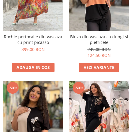
Rochie portocalie din vascaza
Bluza din vascoza cu dungi si
cu print picasso
pietricele
399,00 RON
249,00 RON
124,50 RON
ADAUGA IN COS
VEZI VARIANTE
-50%
-50%