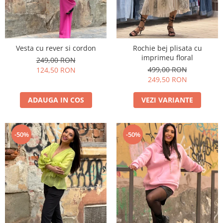
Vesta cu rever si cordon
Rochie bej plisata cu
imprimeu floral
249,00 RON
499,00 RON
124,50 RON
249,50 RON
ADAUGA IN COS
VEZI VARIANTE
-50%
-50%