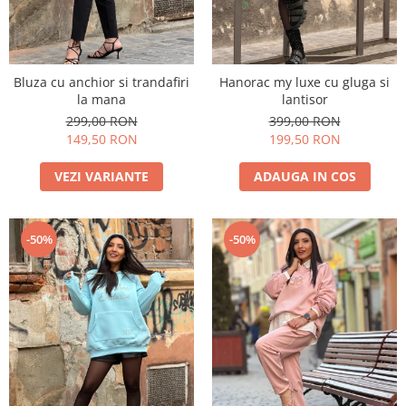
Bluza cu anchior si trandafiri
Hanorac my luxe cu gluga si
la mana
lantisor
299,00 RON
399,00 RON
149,50 RON
199,50 RON
VEZI VARIANTE
ADAUGA IN COS
-50%
-50%