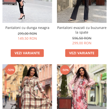
Pantaloni cu dunga neagra
Pantaloni evazati cu buzunare
la spate
299,00 RON
596,50 RON
149,50 RON
299,00 RON
VEZI VARIANTE
VEZI VARIANTE
-50%
-50%