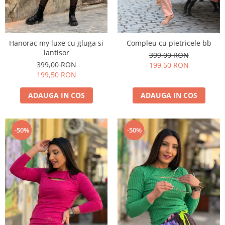
Hanorac my luxe cu gluga si
Compleu cu pietricele bb
lantisor
399,00 RON
399,00 RON
199,50 RON
199,50 RON
ADAUGA IN COS
ADAUGA IN COS
-50%
-50%