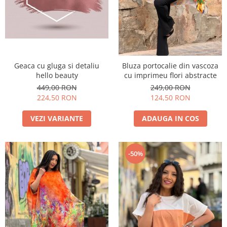
Costume de baie
Geaca cu gluga si detaliu
Bluza portocalie din vascoza
hello beauty
cu imprimeu flori abstracte
449,00 RON
249,00 RON
224,50 RON
124,50 RON
VEZI VARIANTE
ADAUGA IN COS
-50%