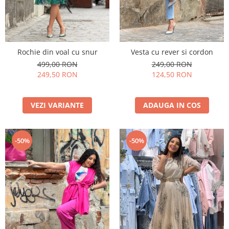
Rochie din voal cu snur
Vesta cu rever si cordon
499,00 RON
249,00 RON
249,50 RON
124,50 RON
VEZI VARIANTE
ADAUGA IN COS
-50%
-50%