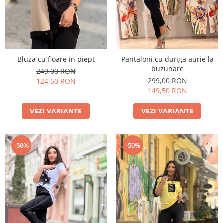
Bluza cu floare in piept
Pantaloni cu dunga aurie la
buzunare
249,00 RON
299,00 RON
124,50 RON
149,50 RON
VEZI VARIANTE
VEZI VARIANTE
-50%
-50%