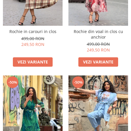
Rochie in carouri in clos
Rochie din voal in clos cu
anchior
499,00 RON
499,00 RON
249,50 RON
249,50 RON
VEZI VARIANTE
VEZI VARIANTE
-50%
-50%