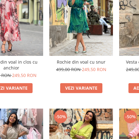
din voal in clos cu
Rochie din voal cu snur
Vesta 
anchior
499,00 RON
249,50 RON
249,0
0 RON
249,50 RON
EZI VARIANTE
VEZI VARIANTE
AD
-50%
-50%