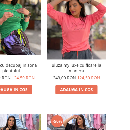
cu decupaj in zona
Bluza my luxe cu floare la
pieptului
maneca
0 RON
124,50 RON
249,00 RON
124,50 RON
AUGA IN COS
ADAUGA IN COS
-50%