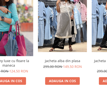
Jacheta alba din plasa
Jacheta 
y luxe cu floare la
maneca
299,00 RON
149,50 RON
299,0
0 RON
124,50 RON
ADAUGA IN COS
AD
AUGA IN COS