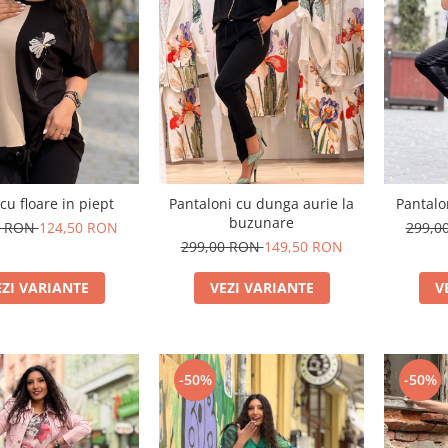
cu floare in piept
Pantaloni cu dunga aurie la
Pantalo
buzunare
0 RON
124,50 RON
299,0
299,00 RON
149,50 RON
EZI VARIANTE
VEZI VARIANTE
V
-50%
-50%