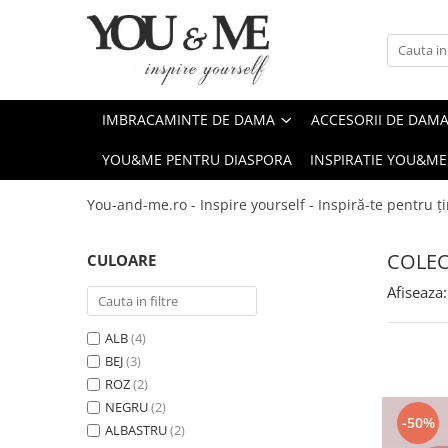
Imbracaminte de dama
Accesorii de dama
Bluze si camasi
Genti
IMBRACAMINTE DE DAMA
ACCESORII DE DAM
Pantaloni
Esarfe
YOU&ME PENTRU DIASPORA
INSPIRATIE YOU&ME
Geci si jachete
Coliere si brose
Rochii de zi
You-and-me.ro - Inspire yourself - Inspiră-te pentru ți
Rochii de eveniment
COLEC
CULOARE
Compleuri si costume
Afiseaza:
Salopete
Tricouri si topuri
ALB
(4)
Fuste
BEJ
(3)
ROZ
(2)
Sacouri
NEGRU
(2)
Vesta
-50%
ALBASTRU
(2)