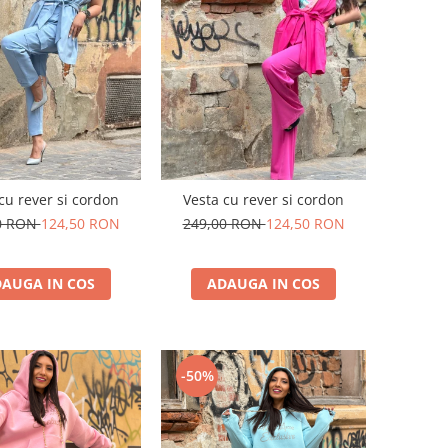
cu rever si cordon
Vesta cu rever si cordon
0 RON
124,50 RON
249,00 RON
124,50 RON
AUGA IN COS
ADAUGA IN COS
-50%