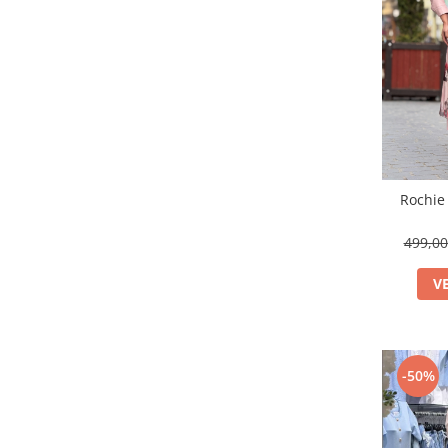
Rochie 
499,0
V
-50%