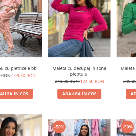
u cu pietricele bb
Maleta cu decupaj in zona
Maleta 
pieptului
0 RON
199,50 RON
249,00 RON
124,50 RON
249,0
AUGA IN COS
ADAUGA IN COS
AD
-50%
-50%