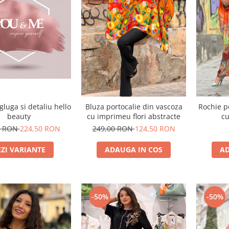
gluga si detaliu hello
Bluza portocalie din vascoza
Rochie p
beauty
cu imprimeu flori abstracte
cu
0 RON
224,50 RON
249,00 RON
124,50 RON
EZI VARIANTE
ADAUGA IN COS
AD
-50%
-50%