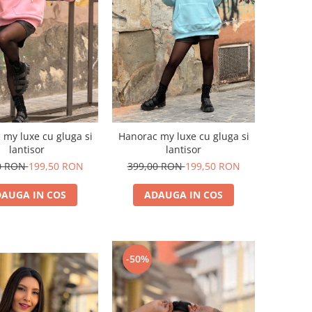
 my luxe cu gluga si
Hanorac my luxe cu gluga si
lantisor
lantisor
0 RON
199,50 RON
399,00 RON
199,50 RON
AUGA IN COS
ADAUGA IN COS
-50%