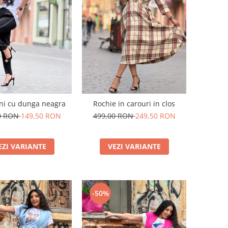
ni cu dunga neagra
Rochie in carouri in clos
0 RON
149,50 RON
499,00 RON
249,50 RON
EZI VARIANTE
VEZI VARIANTE
-50%