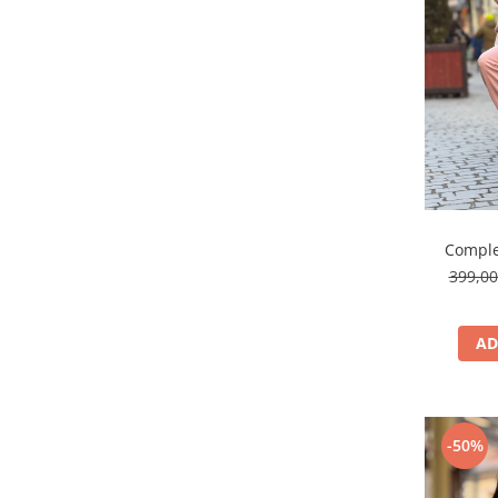
Comple
399,0
AD
-50%