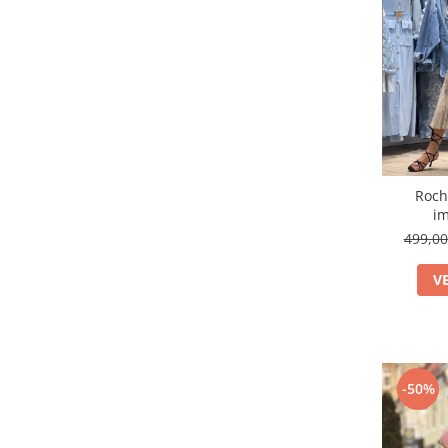
Roch
im
499,0
V
-50%