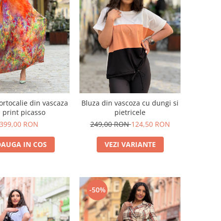
ortocalie din vascaza
Bluza din vascoza cu dungi si
 print picasso
pietricele
399,00 RON
249,00 RON
124,50 RON
AUGA IN COS
VEZI VARIANTE
-50%