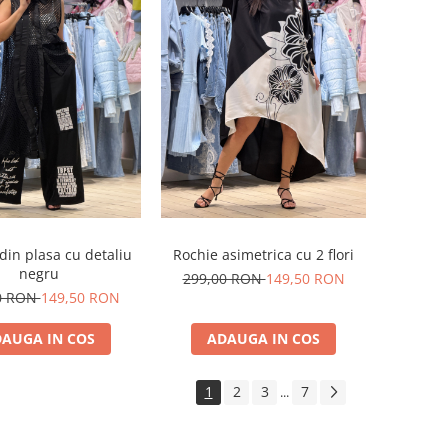
din plasa cu detaliu
Rochie asimetrica cu 2 flori
negru
299,00 RON
149,50 RON
0 RON
149,50 RON
AUGA IN COS
ADAUGA IN COS
1
2
3
7
...