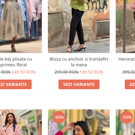
ie bej plisata cu
Bluza cu anchior si trandafiri
Hanorac
primeu floral
la mana
0 RON
249,50 RON
299,00 RON
149,50 RON
399,0
EZI VARIANTE
VEZI VARIANTE
AD
-50%
-50%