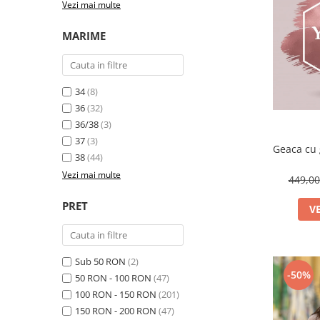
Vezi mai multe
Costume de baie
MARIME
34
(8)
36
(32)
36/38
(3)
37
(3)
Geaca cu 
38
(44)
Vezi mai multe
449,0
PRET
V
Sub 50 RON
(2)
-50%
50 RON - 100 RON
(47)
100 RON - 150 RON
(201)
150 RON - 200 RON
(47)