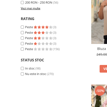
200 RON - 250 RON
(56)
Vezi mai multe
RATING
Peste
(3)
Peste
(3)
Peste
(3)
Peste
(3)
Bluza 
Peste
(156)
249,0
STATUS STOC
In stoc
(98)
V
Nu este in stoc
(270)
-50%