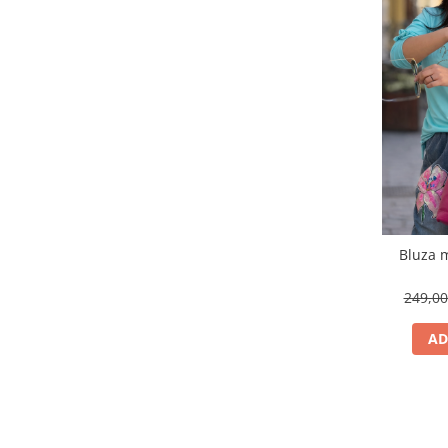
Bluza m
249,0
AD