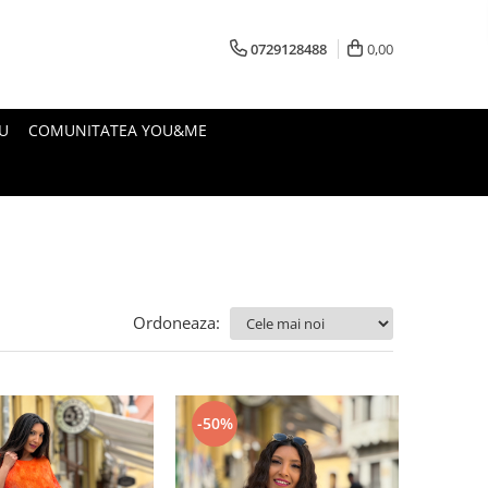
0729128488
0,00
U
COMUNITATEA YOU&ME
Ordoneaza:
-50%