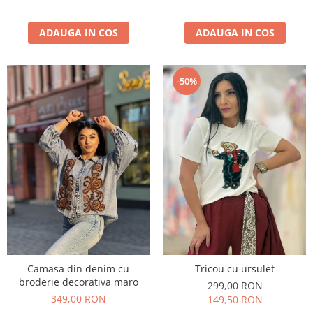
ADAUGA IN COS
ADAUGA IN COS
-50%
Camasa din denim cu
Tricou cu ursulet
broderie decorativa maro
299,00 RON
349,00 RON
149,50 RON