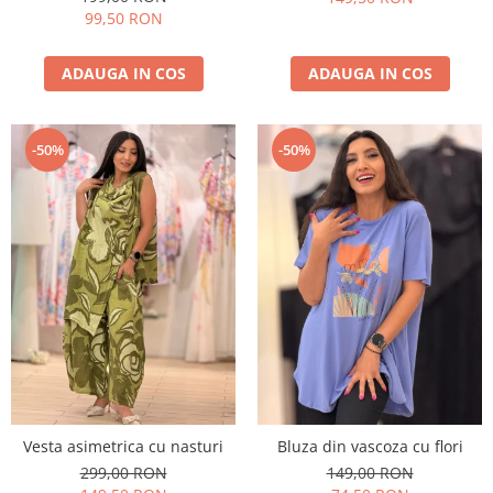
99,50 RON
ADAUGA IN COS
ADAUGA IN COS
-50%
-50%
Vesta asimetrica cu nasturi
Bluza din vascoza cu flori
299,00 RON
149,00 RON