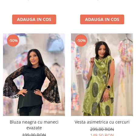
ADAUGA IN COS
ADAUGA IN COS
-50%
-50%
Bluza neagra cu maneci
Vesta asimetrica cu cercuri
evazate
299,00 RON
199,00 RON
149,50 RON