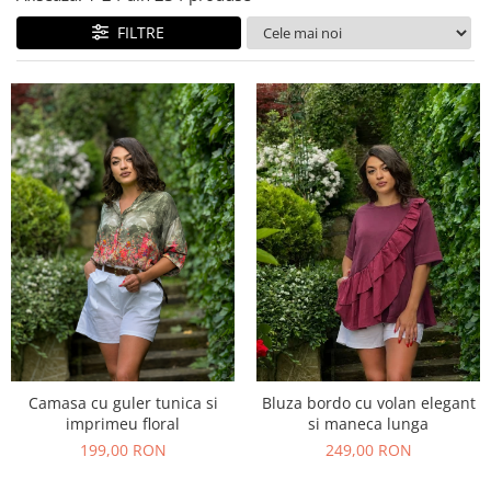
Costume de baie
FILTRE
Camasa cu guler tunica si
Bluza bordo cu volan elegant
imprimeu floral
si maneca lunga
199,00 RON
249,00 RON