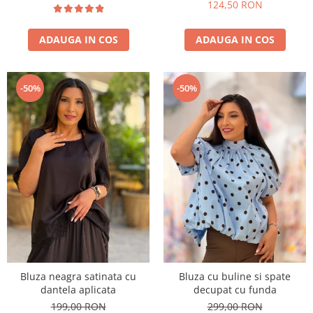
124,50 RON
ADAUGA IN COS
ADAUGA IN COS
-50%
-50%
Bluza neagra satinata cu
Bluza cu buline si spate
dantela aplicata
decupat cu funda
199,00 RON
299,00 RON