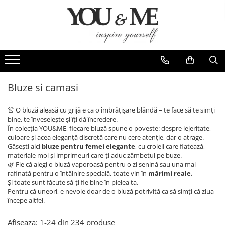
Imbracaminte de dama
Accesorii de dama
Bluze si camasi
Genti
Pantaloni
Esarfe
Geci si jachete
Coliere si brose
Bluze si camasi
Rochii de zi
👚 O bluză aleasă cu grijă e ca o îmbrățișare blândă – te face să te simți
Rochii de eveniment
bine, te înveselește și îți dă încredere.
În colecția YOU&ME, fiecare bluză spune o poveste: despre lejeritate,
Compleuri si costume
culoare și acea eleganță discretă care nu cere atenție, dar o atrage.
Găsești aici
bluze pentru femei elegante
, cu croieli care flatează,
Salopete
materiale moi și imprimeuri care-ți aduc zâmbetul pe buze.
Tricouri si topuri
🌿 Fie că alegi o bluză vaporoasă pentru o zi senină sau una mai
rafinată pentru o întâlnire specială, toate vin în
mărimi reale.
Fuste
Și toate sunt făcute să-ți fie bine în pielea ta.
Pentru că uneori, e nevoie doar de o bluză potrivită ca să simți că ziua
Sacouri
începe altfel.
Vesta
Afiseaza:
1-
24
din
234
produse