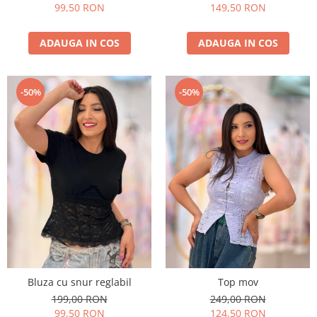
99,50 RON
149,50 RON
ADAUGA IN COS
ADAUGA IN COS
-50%
-50%
Bluza cu snur reglabil
Top mov
199,00 RON
249,00 RON
99,50 RON
124,50 RON