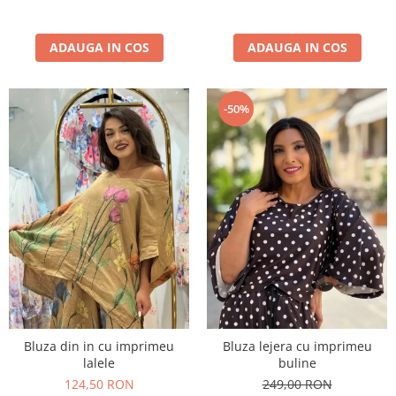
ADAUGA IN COS
ADAUGA IN COS
-50%
Bluza din in cu imprimeu
Bluza lejera cu imprimeu
lalele
buline
124,50 RON
249,00 RON