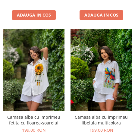
ADAUGA IN COS
ADAUGA IN COS
Camasa alba cu imprimeu
Camasa alba cu imprimeu
fetita cu floarea-soarelui
libelula multicolora
199,00 RON
199,00 RON