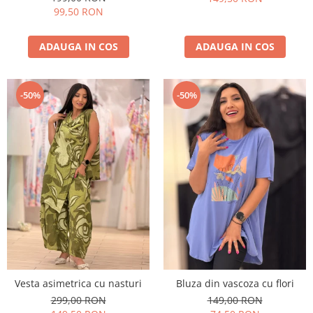
99,50 RON
ADAUGA IN COS
ADAUGA IN COS
-50%
-50%
Vesta asimetrica cu nasturi
Bluza din vascoza cu flori
299,00 RON
149,00 RON