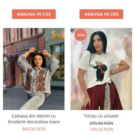
ADAUGA IN COS
ADAUGA IN COS
-50%
Camasa din denim cu
Tricou cu ursulet
broderie decorativa maro
299,00 RON
349,00 RON
149,50 RON