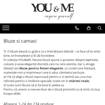
Imbracaminte de dama
Accesorii de dama
Bluze si camasi
Genti
Pantaloni
Esarfe
Geci si jachete
Coliere si brose
Bluze si camasi
Rochii de zi
👚 O bluză aleasă cu grijă e ca o îmbrățișare blândă – te face să te simți
Rochii de eveniment
bine, te înveselește și îți dă încredere.
În colecția YOU&ME, fiecare bluză spune o poveste: despre lejeritate,
Compleuri si costume
culoare și acea eleganță discretă care nu cere atenție, dar o atrage.
Găsești aici
bluze pentru femei elegante
, cu croieli care flatează,
Salopete
materiale moi și imprimeuri care-ți aduc zâmbetul pe buze.
Tricouri si topuri
🌿 Fie că alegi o bluză vaporoasă pentru o zi senină sau una mai
rafinată pentru o întâlnire specială, toate vin în
mărimi reale.
Fuste
Și toate sunt făcute să-ți fie bine în pielea ta.
Pentru că uneori, e nevoie doar de o bluză potrivită ca să simți că ziua
Sacouri
începe altfel.
Vesta
Afiseaza:
1-
24
din
234
produse