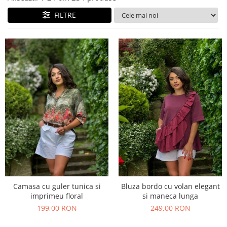
Costume de baie
FILTRE
Camasa cu guler tunica si
Bluza bordo cu volan elegant
imprimeu floral
si maneca lunga
199,00 RON
249,00 RON