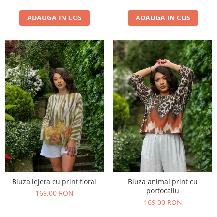
ADAUGA IN COS
ADAUGA IN COS
Bluza lejera cu print floral
Bluza animal print cu
portocaliu
169,00 RON
169,00 RON