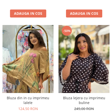
ADAUGA IN COS
ADAUGA IN COS
-50%
Bluza din in cu imprimeu
Bluza lejera cu imprimeu
lalele
buline
124,50 RON
249,00 RON