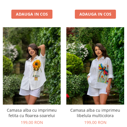
ADAUGA IN COS
ADAUGA IN COS
Camasa alba cu imprimeu
Camasa alba cu imprimeu
fetita cu floarea-soarelui
libelula multicolora
199,00 RON
199,00 RON