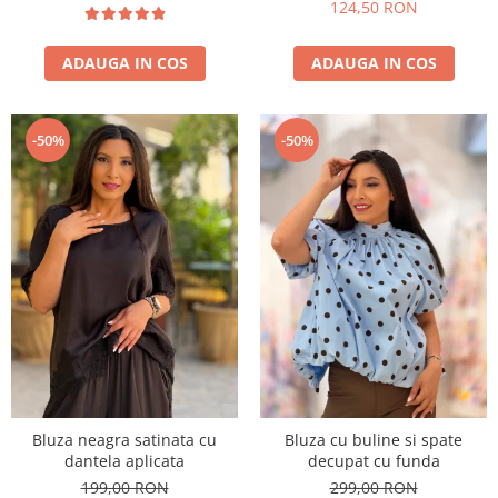
124,50 RON
ADAUGA IN COS
ADAUGA IN COS
-50%
-50%
Bluza neagra satinata cu
Bluza cu buline si spate
dantela aplicata
decupat cu funda
199,00 RON
299,00 RON