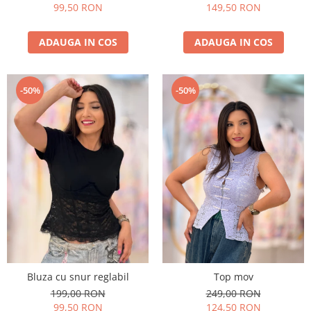
99,50 RON
149,50 RON
ADAUGA IN COS
ADAUGA IN COS
-50%
-50%
Bluza cu snur reglabil
Top mov
199,00 RON
249,00 RON
99,50 RON
124,50 RON