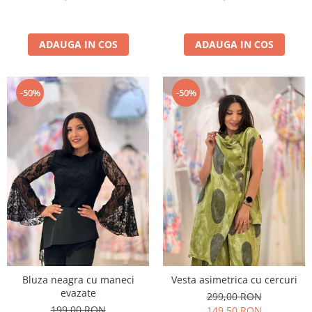
ADAUGA IN COS
ADAUGA IN COS
-50%
-50%
Bluza neagra cu maneci
Vesta asimetrica cu cercuri
evazate
299,00 RON
199,00 RON
149,50 RON