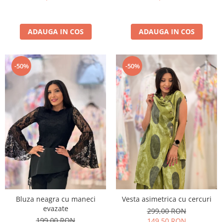
ADAUGA IN COS
ADAUGA IN COS
-50%
-50%
Bluza neagra cu maneci
Vesta asimetrica cu cercuri
evazate
299,00 RON
199,00 RON
149,50 RON