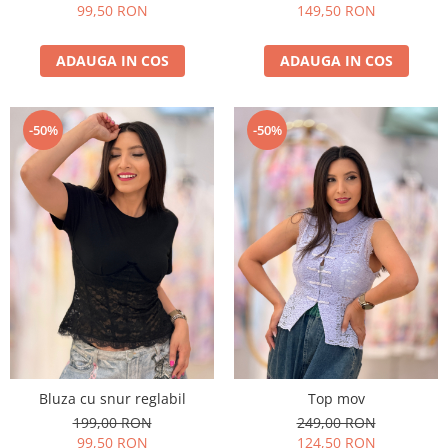
99,50 RON
149,50 RON
ADAUGA IN COS
ADAUGA IN COS
-50%
-50%
Bluza cu snur reglabil
Top mov
199,00 RON
249,00 RON
99,50 RON
124,50 RON