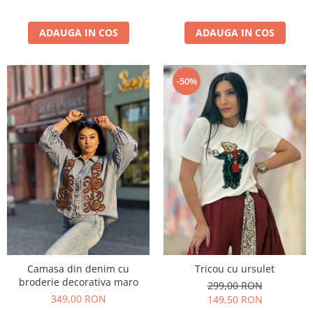
ADAUGA IN COS
ADAUGA IN COS
-50%
Camasa din denim cu
Tricou cu ursulet
broderie decorativa maro
299,00 RON
349,00 RON
149,50 RON