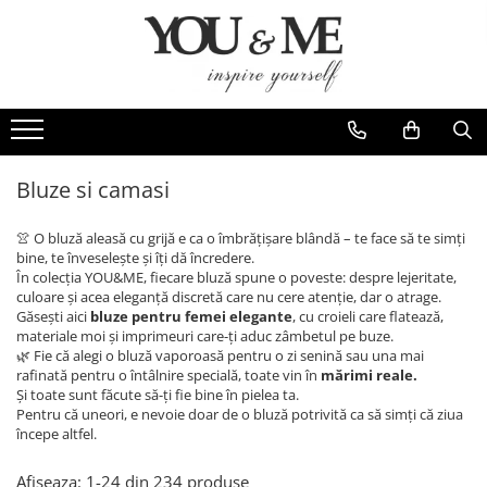
Imbracaminte de dama
Accesorii de dama
Bluze si camasi
Genti
Pantaloni
Esarfe
Geci si jachete
Coliere si brose
Bluze si camasi
Rochii de zi
👚 O bluză aleasă cu grijă e ca o îmbrățișare blândă – te face să te simți
Rochii de eveniment
bine, te înveselește și îți dă încredere.
În colecția YOU&ME, fiecare bluză spune o poveste: despre lejeritate,
Compleuri si costume
culoare și acea eleganță discretă care nu cere atenție, dar o atrage.
Găsești aici
bluze pentru femei elegante
, cu croieli care flatează,
Salopete
materiale moi și imprimeuri care-ți aduc zâmbetul pe buze.
Tricouri si topuri
🌿 Fie că alegi o bluză vaporoasă pentru o zi senină sau una mai
rafinată pentru o întâlnire specială, toate vin în
mărimi reale.
Fuste
Și toate sunt făcute să-ți fie bine în pielea ta.
Pentru că uneori, e nevoie doar de o bluză potrivită ca să simți că ziua
Sacouri
începe altfel.
Vesta
Afiseaza:
1-
24
din
234
produse