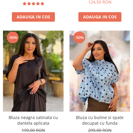
124,50 RON
ADAUGA IN COS
ADAUGA IN COS
-50%
-50%
Bluza neagra satinata cu
Bluza cu buline si spate
dantela aplicata
decupat cu funda
199,00 RON
299,00 RON