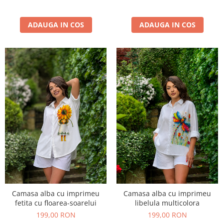
ADAUGA IN COS
ADAUGA IN COS
Camasa alba cu imprimeu
Camasa alba cu imprimeu
fetita cu floarea-soarelui
libelula multicolora
199,00 RON
199,00 RON