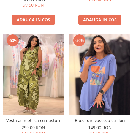
99,50 RON
ADAUGA IN COS
ADAUGA IN COS
-50%
-50%
Vesta asimetrica cu nasturi
Bluza din vascoza cu flori
299,00 RON
149,00 RON