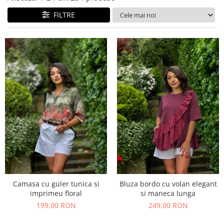
Costume de baie
FILTRE
Camasa cu guler tunica si
Bluza bordo cu volan elegant
imprimeu floral
si maneca lunga
199,00 RON
249,00 RON