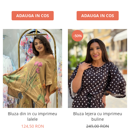
ADAUGA IN COS
ADAUGA IN COS
-50%
Bluza din in cu imprimeu
Bluza lejera cu imprimeu
lalele
buline
124,50 RON
249,00 RON