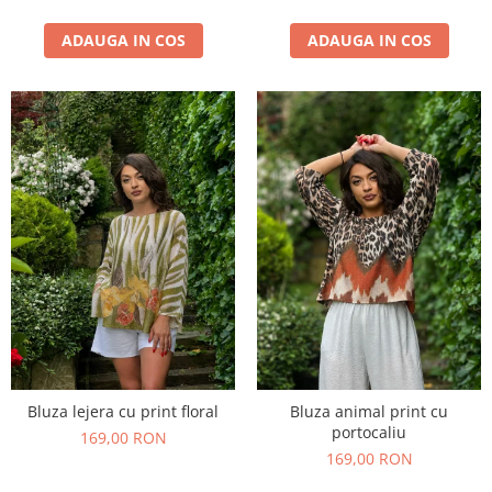
ADAUGA IN COS
ADAUGA IN COS
Bluza lejera cu print floral
Bluza animal print cu
portocaliu
169,00 RON
169,00 RON