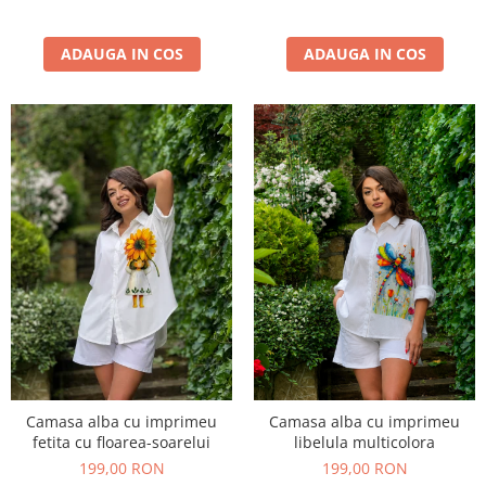
ADAUGA IN COS
ADAUGA IN COS
Camasa alba cu imprimeu
Camasa alba cu imprimeu
fetita cu floarea-soarelui
libelula multicolora
199,00 RON
199,00 RON