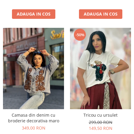
ADAUGA IN COS
ADAUGA IN COS
-50%
Camasa din denim cu
Tricou cu ursulet
broderie decorativa maro
299,00 RON
349,00 RON
149,50 RON