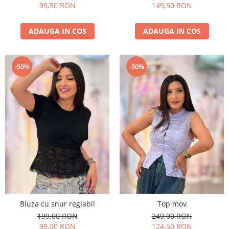
99,50 RON
149,50 RON
ADAUGA IN COS
ADAUGA IN COS
-50%
-50%
Bluza cu snur reglabil
Top mov
199,00 RON
249,00 RON
99,50 RON
124,50 RON