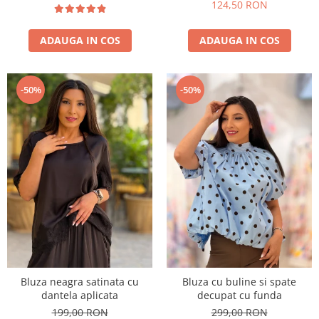
124,50 RON
ADAUGA IN COS
ADAUGA IN COS
-50%
-50%
Bluza neagra satinata cu
Bluza cu buline si spate
dantela aplicata
decupat cu funda
199,00 RON
299,00 RON