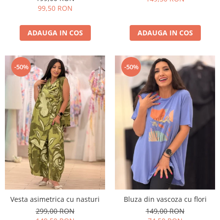
99,50 RON
ADAUGA IN COS
ADAUGA IN COS
-50%
-50%
Vesta asimetrica cu nasturi
Bluza din vascoza cu flori
299,00 RON
149,00 RON