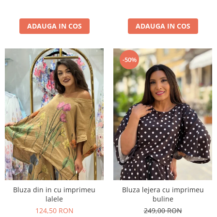
ADAUGA IN COS
ADAUGA IN COS
-50%
Bluza din in cu imprimeu
Bluza lejera cu imprimeu
lalele
buline
124,50 RON
249,00 RON