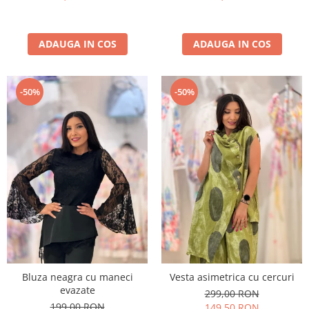
ADAUGA IN COS
ADAUGA IN COS
-50%
-50%
Bluza neagra cu maneci
Vesta asimetrica cu cercuri
evazate
299,00 RON
199,00 RON
149,50 RON