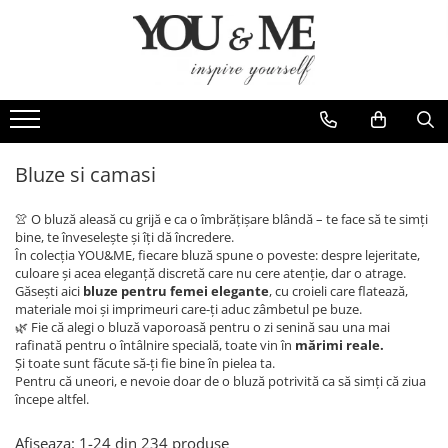
Imbracaminte de dama
Accesorii de dama
Bluze si camasi
Genti
Pantaloni
Esarfe
Geci si jachete
Coliere si brose
Bluze si camasi
Rochii de zi
👚 O bluză aleasă cu grijă e ca o îmbrățișare blândă – te face să te simți
Rochii de eveniment
bine, te înveselește și îți dă încredere.
În colecția YOU&ME, fiecare bluză spune o poveste: despre lejeritate,
Compleuri si costume
culoare și acea eleganță discretă care nu cere atenție, dar o atrage.
Găsești aici
bluze pentru femei elegante
, cu croieli care flatează,
Salopete
materiale moi și imprimeuri care-ți aduc zâmbetul pe buze.
Tricouri si topuri
🌿 Fie că alegi o bluză vaporoasă pentru o zi senină sau una mai
rafinată pentru o întâlnire specială, toate vin în
mărimi reale.
Fuste
Și toate sunt făcute să-ți fie bine în pielea ta.
Pentru că uneori, e nevoie doar de o bluză potrivită ca să simți că ziua
Sacouri
începe altfel.
Vesta
Afiseaza:
1-
24
din
234
produse