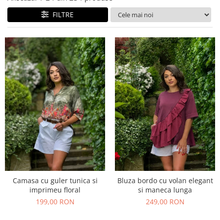
Costume de baie
FILTRE
Camasa cu guler tunica si
Bluza bordo cu volan elegant
imprimeu floral
si maneca lunga
199,00 RON
249,00 RON