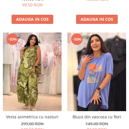
99,50 RON
ADAUGA IN COS
ADAUGA IN COS
-50%
-50%
Vesta asimetrica cu nasturi
Bluza din vascoza cu flori
299,00 RON
149,00 RON