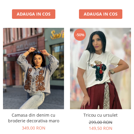
ADAUGA IN COS
ADAUGA IN COS
-50%
Camasa din denim cu
Tricou cu ursulet
broderie decorativa maro
299,00 RON
349,00 RON
149,50 RON