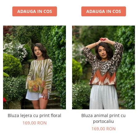
ADAUGA IN COS
ADAUGA IN COS
Bluza lejera cu print floral
Bluza animal print cu
portocaliu
169,00 RON
169,00 RON