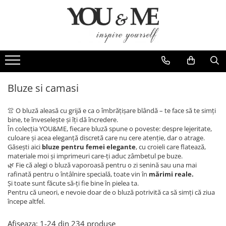
Imbracaminte de dama
Accesorii de dama
Bluze si camasi
Genti
Pantaloni
Esarfe
Geci si jachete
Coliere si brose
Bluze si camasi
Rochii de zi
👚 O bluză aleasă cu grijă e ca o îmbrățișare blândă – te face să te simți
Rochii de eveniment
bine, te înveselește și îți dă încredere.
În colecția YOU&ME, fiecare bluză spune o poveste: despre lejeritate,
Compleuri si costume
culoare și acea eleganță discretă care nu cere atenție, dar o atrage.
Găsești aici
bluze pentru femei elegante
, cu croieli care flatează,
Salopete
materiale moi și imprimeuri care-ți aduc zâmbetul pe buze.
Tricouri si topuri
🌿 Fie că alegi o bluză vaporoasă pentru o zi senină sau una mai
rafinată pentru o întâlnire specială, toate vin în
mărimi reale.
Fuste
Și toate sunt făcute să-ți fie bine în pielea ta.
Pentru că uneori, e nevoie doar de o bluză potrivită ca să simți că ziua
Sacouri
începe altfel.
Vesta
Afiseaza:
1-
24
din
234
produse