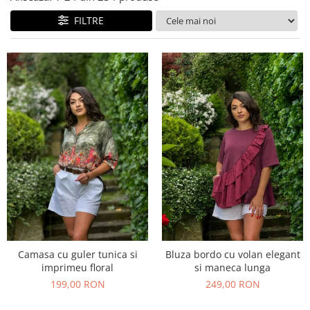
Costume de baie
FILTRE
Camasa cu guler tunica si
Bluza bordo cu volan elegant
imprimeu floral
si maneca lunga
199,00 RON
249,00 RON