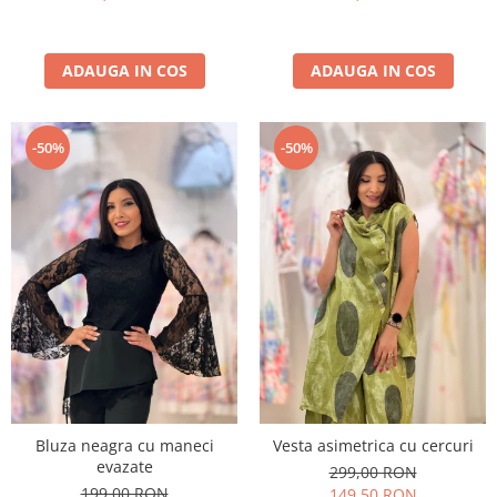
ADAUGA IN COS
ADAUGA IN COS
-50%
-50%
Bluza neagra cu maneci
Vesta asimetrica cu cercuri
evazate
299,00 RON
199,00 RON
149,50 RON