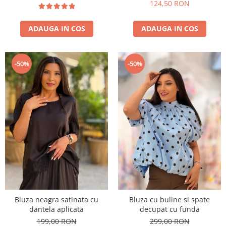
124,50 RON
ADAUGA IN COS
ADAUGA IN COS
-50%
-50%
Bluza neagra satinata cu
Bluza cu buline si spate
dantela aplicata
decupat cu funda
199,00 RON
299,00 RON