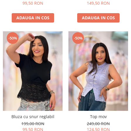
99,50 RON
149,50 RON
ADAUGA IN COS
ADAUGA IN COS
-50%
-50%
Bluza cu snur reglabil
Top mov
199,00 RON
249,00 RON
99,50 RON
124,50 RON