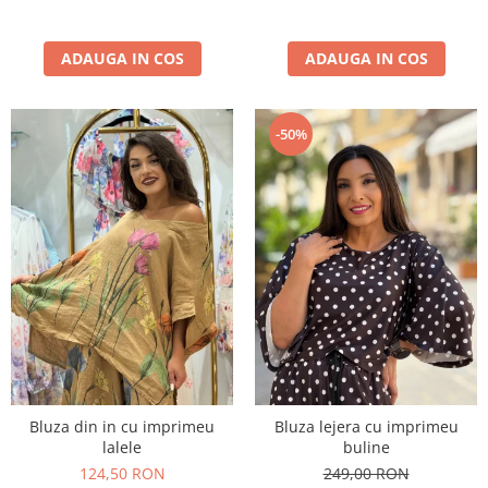
ADAUGA IN COS
ADAUGA IN COS
-50%
Bluza din in cu imprimeu
Bluza lejera cu imprimeu
lalele
buline
124,50 RON
249,00 RON