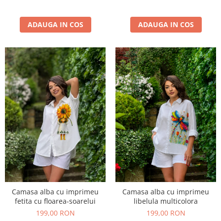
ADAUGA IN COS
ADAUGA IN COS
Camasa alba cu imprimeu
Camasa alba cu imprimeu
fetita cu floarea-soarelui
libelula multicolora
199,00 RON
199,00 RON