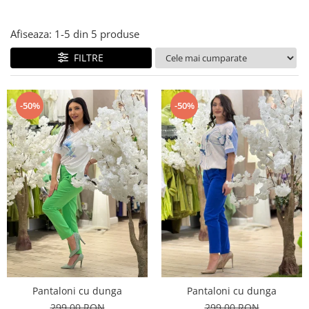
Costume de baie
Afiseaza:
1-
5
din
5
produse
FILTRE
-50%
-50%
Pantaloni cu dunga
Pantaloni cu dunga
299,00 RON
299,00 RON