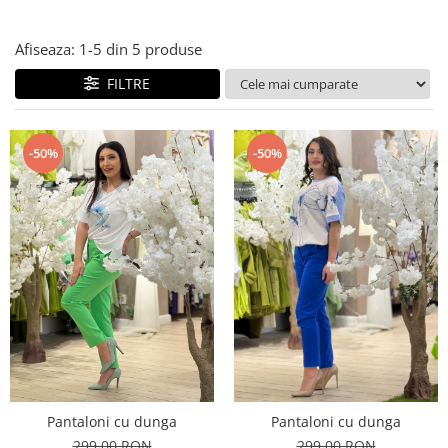
Costume de baie
Afiseaza:
1-
5
din
5
produse
FILTRE
-50%
-50%
Pantaloni cu dunga
Pantaloni cu dunga
299,00 RON
299,00 RON