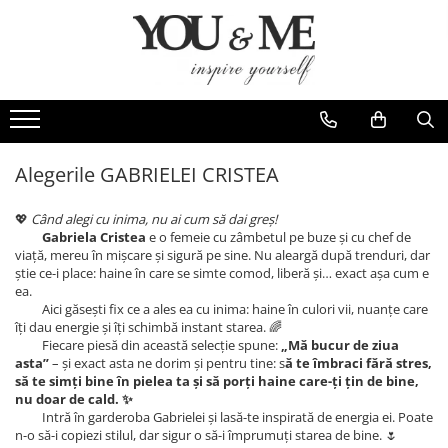
Imbracaminte de dama
Accesorii de dama
Bluze si camasi
Genti
Pantaloni
Esarfe
Geci si jachete
Coliere si brose
Alegerile GABRIELEI CRISTEA
Rochii de zi
💖
Când alegi cu inima, nu ai cum să dai greș!
Rochii de eveniment
Gabriela Cristea
e o femeie cu zâmbetul pe buze și cu chef de
viață, mereu în mișcare și sigură pe sine. Nu aleargă după trenduri, dar
Compleuri si costume
știe ce-i place: haine în care se simte comod, liberă și… exact așa cum e
ea.
Salopete
Aici găsești fix ce a ales ea cu inima: haine în culori vii, nuanțe care
Tricouri si topuri
îți dau energie și îți schimbă instant starea. 🌈
Fiecare piesă din această selecție spune:
„Mă bucur de ziua
Fuste
asta”
– și exact asta ne dorim și pentru tine: s
ă te îmbraci fără stres,
să te simți bine în pielea ta și să porți haine care-ți țin de bine,
Sacouri
nu doar de cald. ✨
Vesta
Intră în garderoba Gabrielei și lasă-te inspirată de energia ei. Poate
n-o să-i copiezi stilul, dar sigur o să-i împrumuți starea de bine. 🌷