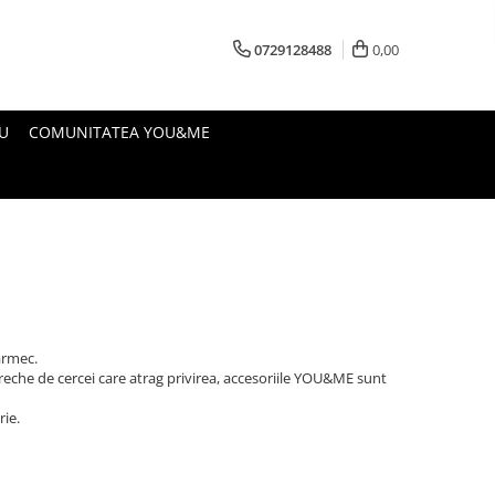
0729128488
0,00
U
COMUNITATEA YOU&ME
farmec.
reche de cercei care atrag privirea, accesoriile YOU&ME sunt
rie.