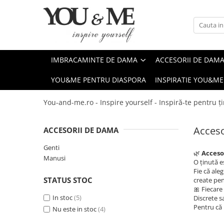
Imbracaminte de dama
Accesorii de dama
Bluze si camasi
Genti
IMBRACAMINTE DE DAMA
ACCESORII DE DAM
Pantaloni
Esarfe
YOU&ME PENTRU DIASPORA
INSPIRATIE YOU&ME
Geci si jachete
Coliere si brose
Rochii de zi
You-and-me.ro - Inspire yourself - Inspiră-te pentru ți
Rochii de eveniment
Acceso
ACCESORII DE DAMA
Compleuri si costume
Salopete
Genti
🌿
Accesor
Manusi
Tricouri si topuri
O ținută e
Fie că ale
Fuste
STATUS STOC
create pent
🎀 Fiecare
Sacouri
In stoc
(5)
Discrete s
Pentru că 
Vesta
Nu este in stoc
(4)