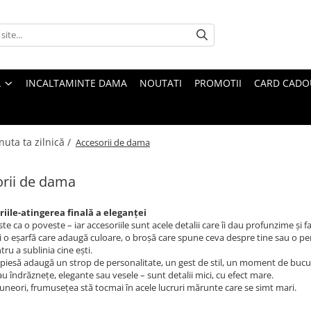
A
INCALTAMINTE DAMA
NOUTATI
PROMOTII
CARD CADO
nuta ta zilnică /
Accesorii de dama
rii de dama
iile-atingerea finală a eleganței
ste ca o poveste – iar accesoriile sunt acele detalii care îi dau profunzime și 
gi o eșarfă care adaugă culoare, o broșă care spune ceva despre tine sau o pe
ru a sublinia cine ești.
 piesă adaugă un strop de personalitate, un gest de stil, un moment de bucu
au îndrăznețe, elegante sau vesele – sunt detalii mici, cu efect mare.
uneori, frumusețea stă tocmai în acele lucruri mărunte care se simt mari.