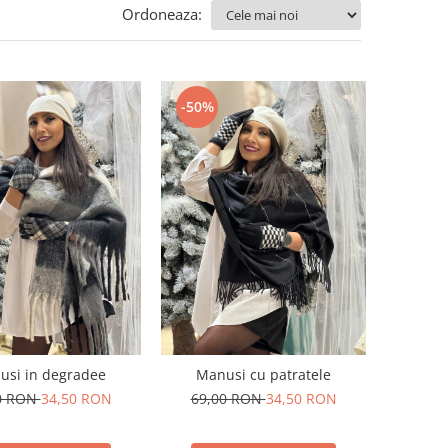
Ordoneaza:
-50%
usi in degradee
Manusi cu patratele
0 RON
34,50 RON
69,00 RON
34,50 RON