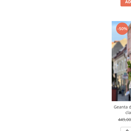
AD
-50%
Geanta d
cla
449,0