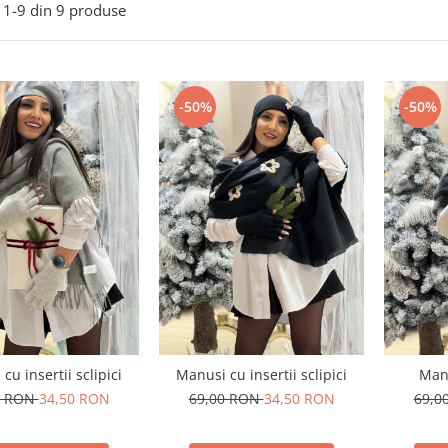
1-
9
din
9
produse
-50%
-50%
cu insertii sclipici
Manusi cu insertii sclipici
Man
0 RON
34,50 RON
69,00 RON
34,50 RON
69,0