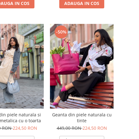
AUGA IN COS
ADAUGA IN COS
-50%
in piele naturala si
Geanta din piele naturala cu
metalica cu o toarta
tinte
0 RON
224,50 RON
449,00 RON
224,50 RON