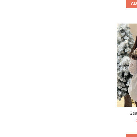
AD
Gea