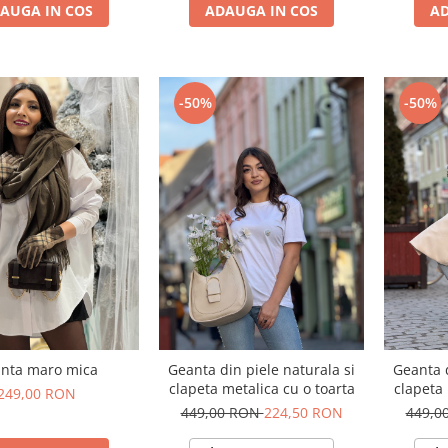
AUGA IN COS
ADAUGA IN COS
AD
-50%
-50%
nta maro mica
Geanta din piele naturala si
Geanta d
clapeta metalica cu o toarta
clapeta 
249,00 RON
449,00 RON
224,50 RON
449,0