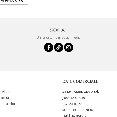
ALERTA STOC
SOCIAL
Urmareste-ne in social media
DATE COMERCIALE
 Plata
Sc CARAMEL GOLD Srl.
e Retur
J 08/1665/2015
Produselor
RO 35110154
strada Bodului nr 621
Halchiu, Brasov