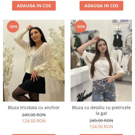
ADAUGA IN COS
ADAUGA IN COS
-50%
-50%
Bluza tricotata cu anchior
Bluza cu detaliu cu pietricele
la gat
249,00 RON
249,00 RON
124,50 RON
124,50 RON