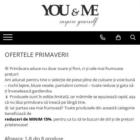
Imbracaminte de dama
Accesorii de dama
Bluze si camasi
Genti
Pantaloni
Esarfe
Geci si jachete
Coliere si brose
OFERTELE PRIMAVERII
Rochii de zi
🌸 Primăvara aduce nu doar soare și flori, ci și cele mai frumoase
Rochii de eveniment
prețuri!
Am adunat pentru tine o selecție de piese pline de culoare și voie bună
Compleuri si costume
– rochii lejere, bluze vesele, pantaloni comozi – toate reduse și gata să-
ți înveselească garderoba.
Salopete
🌷 Produsele sunt în ediție limitată, iar mărimile se epuizează rapid, așa
Tricouri si topuri
că nu lăsa primăvara să treacă pe lângă tine.
🌼 Iar partea cea mai frumoasă? Toate produsele din această categorie
Fuste
beneficiază de
reduceri de MINIM 15%
, pentru ca tu să te bucuri de stil și de prețuri
Sacouri
prietenoase!
Vesta
Afiseaza:
1-
8
din
8
produse